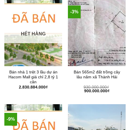
-3%
HẾT HÀNG
Bán nhà 1 trệt 3 lầu dự án
Bán 565m2 đất trồng cây
Hacom Mall giá chỉ 2,8 tỷ 1
lâu năm xã Thành Hải
căn
2.830.884.000
₫
930.000.000
₫
Giá
Giá
900.000.000
₫
gốc
hiện
là:
tại
930.000.000₫.
là:
900.000.00
-9%