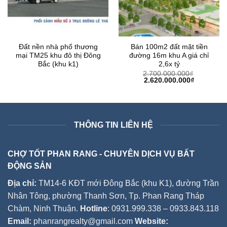
Đất nền nhà phố thương
Bán 100m2 đất mặt tiền
mại TM25 khu đô thị Đông
đường 16m khu A giá chỉ
Bắc (khu k1)
2,6x tỷ
2.700.000.000
₫
Giá
Giá
2.620.000.000
₫
gốc
hiện
là:
tại
2.700.000.000₫.
là:
2.620.000
THÔNG TIN LIÊN HỆ
CHỢ TỐT PHAN RANG - CHUYÊN DỊCH VỤ BẤT
ĐỘNG SẢN
Địa chỉ:
TM14-6 KĐT mới Đông Bắc (khu K1), đường Trần
Nhân Tông, phường Thanh Sơn, Tp. Phan Rang Tháp
Chàm, Ninh Thuận.
Hotline
: 0931.999.338 – 0933.843.118
Email:
phanrangrealty@gmail.com
Website: