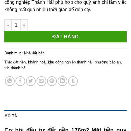
công nghiệp Thành Hải phù hợp cho quý anh chị làm việc
không mất quá nhiều thời gian để đến cty.
Đất nền TĐC Thành Hải đường 16m giá chỉ 1,55 tỷ số lượng
ĐẶT HÀNG
Danh mục:
Nhà đất bán
Thẻ:
đất nền
,
khánh hoà
,
khu công nghiệp thành hải
,
phường bảo an
,
tđc thành hải
MÔ TẢ
Cơ hội đầu tư đất nền 176m2 Mặt tiền quy