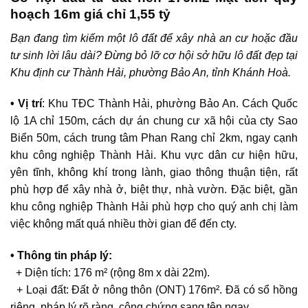
hoạch 16m giá chỉ 1,55 tỷ
Bạn đang tìm kiếm một lô đất để xây nhà an cư hoặc đầu
tư sinh lời lâu dài? Đừng bỏ lỡ cơ hội sở hữu lô đất đẹp tại
Khu định cư Thành Hải, phường Bảo An, tỉnh Khánh Hoà.
• Vị trí
:
Khu TĐC Thành Hải
, phường Bảo An. Cách Quốc
lộ 1A chỉ 150m, cách dự án chung cư xã hội của cty Sao
Biển 50m, cách trung tâm Phan Rang chỉ 2km, ngay cạnh
khu công nghiệp Thành Hải
. Khu vực dân cư hiện hữu,
yên tĩnh, không khí trong lành, giao thông thuận tiện, rất
phù hợp để xây nhà ở, biệt thự, nhà vườn. Đặc biệt, gần
khu công nghiệp Thành Hải phù hợp cho quý anh chị làm
việc không mất quá nhiều thời gian để đến cty.
• Thông tin pháp lý:
+ Diện tích: 176 m² (rộng 8m x dài 22m).
+ Loại đất: Đất ở nông thôn (ONT) 176m². Đã có sổ hồng
riêng, pháp lý rõ ràng, công chứng sang tên ngay.