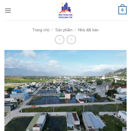
Bỏ
0
qua
nội
dung
Trang chủ
/
Sản phẩm
/
Nhà đất bán