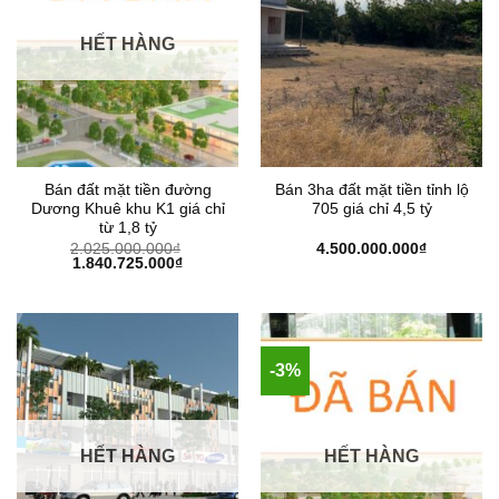
HẾT HÀNG
Bán đất mặt tiền đường
Bán 3ha đất mặt tiền tỉnh lộ
Dương Khuê khu K1 giá chỉ
705 giá chỉ 4,5 tỷ
từ 1,8 tỷ
2.025.000.000
₫
4.500.000.000
₫
Giá
Giá
1.840.725.000
₫
gốc
hiện
là:
tại
2.025.000.000₫.
là:
1.840.725.000₫.
-3%
HẾT HÀNG
HẾT HÀNG