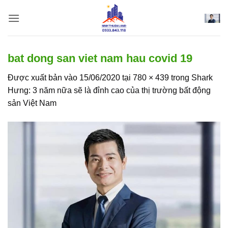
Bỏ
qua
nội
dung
bat dong san viet nam hau covid 19
Được xuất bản vào
15/06/2020
tại
780 × 439
trong
Shark
Hưng: 3 năm nữa sẽ là đỉnh cao của thị trường bất động
sản Việt Nam