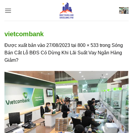
Bỏ
qua
nội
dung
vietcombank
Được xuất bản vào
27/08/2023
tại
800 × 533
trong
Sóng
Bán Cắt Lỗ BĐS Có Dừng Khi Lãi Suất Vay Ngân Hàng
Giảm?