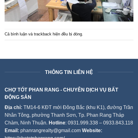
Cả bình luận và trackback hiện đều bị đóng.
THÔNG TIN LIÊN HỆ
CHỢ TỐT PHAN RANG - CHUYÊN DỊCH VỤ BẤT
ĐỘNG SẢN
Địa chỉ:
TM14-6 KĐT mới Đông Bắc (khu K1), đường Trần
Nhân Tông, phường Thanh Sơn, Tp. Phan Rang Tháp
Chàm, Ninh Thuận.
Hotline
: 0931.999.338 – 0933.843.118
Email:
phanrangrealty@gmail.com
Website: