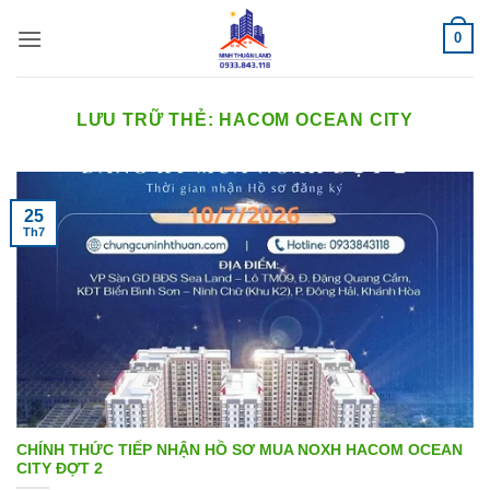
Bỏ
0
qua
nội
dung
LƯU TRỮ THẺ:
HACOM OCEAN CITY
25
Th7
CHÍNH THỨC TIẾP NHẬN HỒ SƠ MUA NOXH HACOM OCEAN
CITY ĐỢT 2