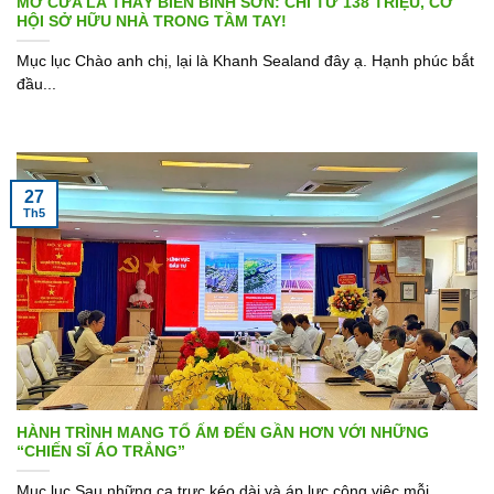
MỞ CỬA LÀ THẤY BIỂN BÌNH SƠN: CHỈ TỪ 138 TRIỆU, CƠ
HỘI SỞ HỮU NHÀ TRONG TẦM TAY!
Mục lục Chào anh chị, lại là Khanh Sealand đây ạ. Hạnh phúc bắt
đầu...
27
Th5
HÀNH TRÌNH MANG TỔ ẤM ĐẾN GẦN HƠN VỚI NHỮNG
“CHIẾN SĨ ÁO TRẮNG”
Mục lục Sau những ca trực kéo dài và áp lực công việc mỗi