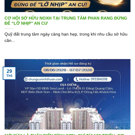
CƠ HỘI SỞ HỮU NOXH TẠI TRUNG TÂM PHAN RANG ĐỪNG
ĐỂ “LỠ NHỊP” AN CƯ
Quỹ đất trung tâm ngày càng hạn hẹp, trong khi nhu cầu sở hữu
căn...
29
Th5