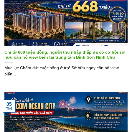
Chỉ từ 668 triệu đồng, người thu nhập thấp đã có cơ hội sở
hữu căn hộ view biển tại trung tâm Bình Sơn Ninh Chữ
Mục lục Chấm dứt cuộc sống ở trọ! Sở hữu ngay căn hộ view
biển...
05
Th6