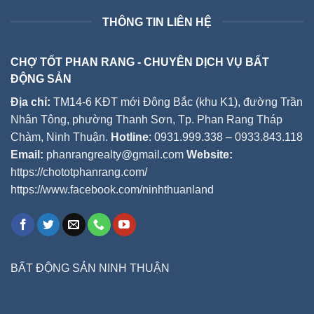
THÔNG TIN LIÊN HỆ
CHỢ TỐT PHAN RANG - CHUYÊN DỊCH VỤ BẤT
ĐỘNG SẢN
Địa chỉ:
TM14-6 KĐT mới Đông Bắc (khu K1), đường Trần
Nhân Tông, phường Thanh Sơn, Tp. Phan Rang Tháp
Chàm, Ninh Thuận.
Hotline
: 0931.999.338 – 0933.843.118
Email:
phanrangrealty@gmail.com
Website:
https://chototphanrang.com/
https://www.facebook.com/ninhthuanland
BẤT ĐỘNG SẢN NINH THUẬN