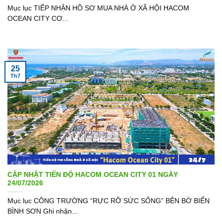
Mục lục TIẾP NHẬN HỒ SƠ MUA NHÀ Ở XÃ HỘI HACOM
OCEAN CITY CƠ...
25
Th7
CẬP NHẬT TIẾN ĐỘ HACOM OCEAN CITY 01 NGÀY
24/07/2026
Mục lục CÔNG TRƯỜNG “RỰC RỠ SỨC SỐNG” BÊN BỜ BIỂN
BÌNH SƠN Ghi nhận...