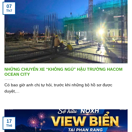
07
Th7
NHỮNG CHUYẾN XE “KHÔNG NGỦ” HẬU TRƯỜNG HACOM
OCEAN CITY
Có bao giờ anh chị tự hỏi, trước khi những bộ hồ sơ được
duyệt,...
17
Th6