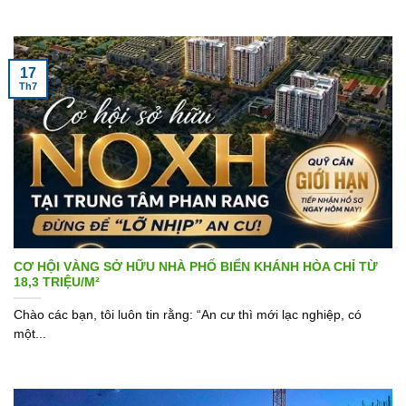
17
Th7
CƠ HỘI VÀNG SỞ HỮU NHÀ PHỐ BIỂN KHÁNH HÒA CHỈ TỪ
18,3 TRIỆU/M²
Chào các bạn, tôi luôn tin rằng: “An cư thì mới lạc nghiệp, có
một...