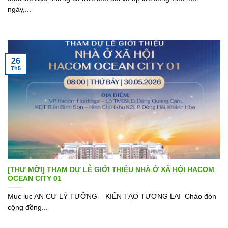
ngày,...
26
Th5
[THƯ MỜI] THAM DỰ LỄ GIỚI THIỆU NHÀ Ở XÃ HỘI HACOM
OCEAN CITY 01
Mục lục AN CƯ LÝ TƯỞNG – KIẾN TẠO TƯƠNG LAI Chào đón
cộng đồng...