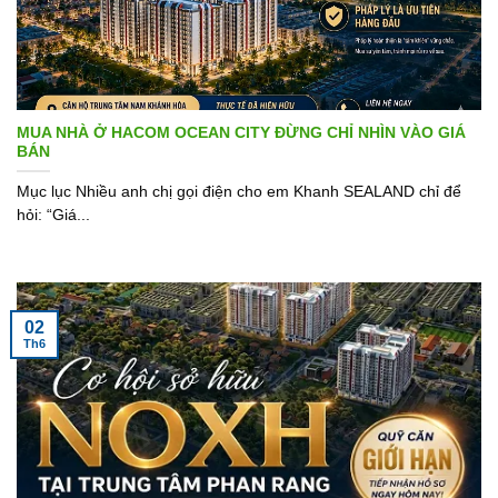
MUA NHÀ Ở HACOM OCEAN CITY ĐỪNG CHỈ NHÌN VÀO GIÁ
BÁN
Mục lục Nhiều anh chị gọi điện cho em Khanh SEALAND chỉ để
hỏi: “Giá...
02
Th6