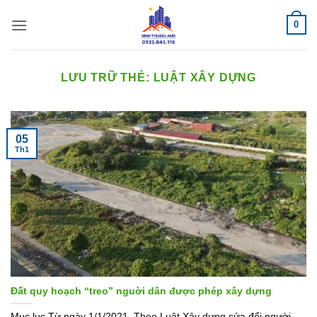
Bỏ
0
qua
nội
dung
LƯU TRỮ THẺ:
LUẬT XÂY DỰNG
05
Th1
Đất quy hoạch “treo” nguời dân được phép xây dựng
Mục lục Từ ngày 1/1/2021, Theo Luật Xây dựng sửa đổi người