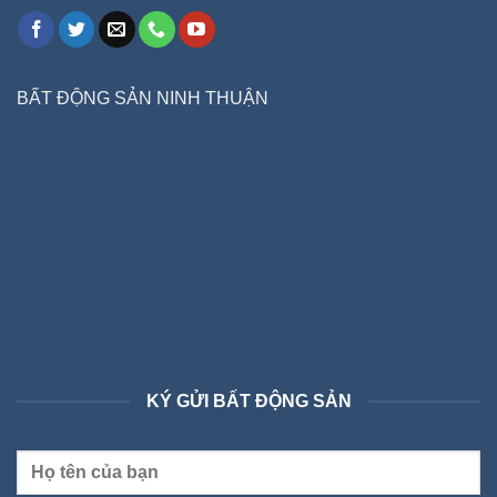
BẤT ĐỘNG SẢN NINH THUẬN
KÝ GỬI BẤT ĐỘNG SẢN