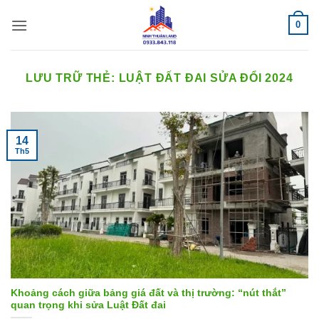
Bỏ
0
qua
nội
dung
LƯU TRỮ THẺ:
LUẬT ĐẤT ĐAI SỬA ĐỔI 2024
14
Th5
Khoảng cách giữa bảng giá đất và thị trường: “nút thắt”
quan trọng khi sửa Luật Đất đai