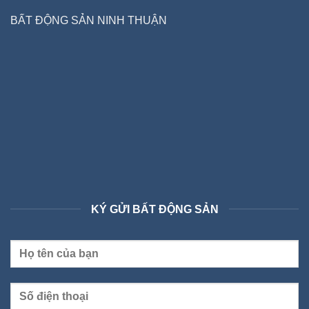
BẤT ĐỘNG SẢN NINH THUẬN
KÝ GỬI BẤT ĐỘNG SẢN