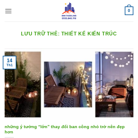
Bỏ
0
qua
nội
dung
LƯU TRỮ THẺ:
THIẾT KẾ KIẾN TRÚC
14
Th1
những ý tưởng “lớn” thay đổi ban công nhỏ trở nên đẹp
hơn