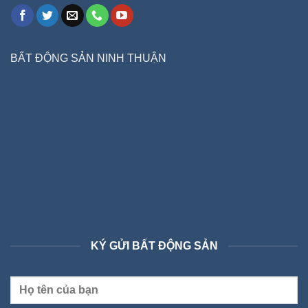
BẤT ĐỘNG SẢN NINH THUẬN
KÝ GỬI BẤT ĐỘNG SẢN