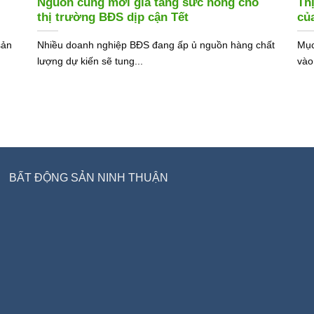
Nguồn cung mới gia tăng sức nóng cho
Th
thị trường BĐS dịp cận Tết
củ
sản
Nhiều doanh nghiệp BĐS đang ấp ủ nguồn hàng chất
Mục
lượng dự kiến sẽ tung...
vào
BẤT ĐỘNG SẢN NINH THUẬN