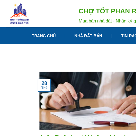
Bỏ
CHỢ TỐT PHAN R
qua
nội
Mua bán nhà đất - Nhận ký g
dung
TRANG CHỦ
NHÀ ĐẤT BÁN
TIN RA
28
Th9