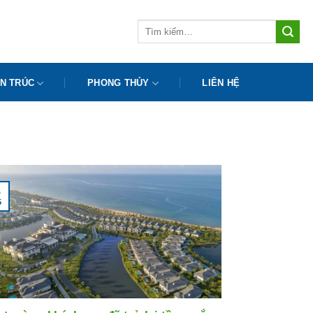
Tìm
kiếm:
N TRÚC
PHONG THỦY
LIÊN HỆ
5
5