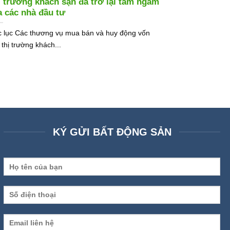
ị trường khách sạn đã trở lại tầm ngắm
a các nhà đầu tư
 lục Các thương vụ mua bán và huy động vốn
 thị trường khách...
KÝ GỬI BẤT ĐỘNG SẢN