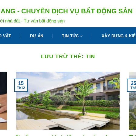
ANG - CHUYÊN DỊCH VỤ BẤT ĐỘNG SẢN
ởi nhà đất - Tư vấn bất động sản
O VẶT
DỰ ÁN
TIN TỨC
XÂY DỰNG & KIẾ
LƯU TRỮ THẺ:
TIN
15
2
Th12
Th