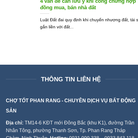
4 vấn đề cần lưu ý khi công chứng hợp
đồng mua, bán nhà đất
Luật Đất đai quy định khi chuyển nhượng đất, tài 
gắn liền với đất...
THÔNG TIN LIÊN HỆ
CHỢ TỐT PHAN RANG - CHUYÊN DỊCH VỤ BẤT ĐỘNG
SẢN
Địa chỉ:
TM14-6 KĐT mới Đông Bắc (khu K1), đường Trần
Nhân Tông, phường Thanh Sơn, Tp. Phan Rang Tháp