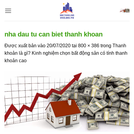
Bỏ
qua
nội
dung
nha dau tu can biet thanh khoan
Được xuất bản vào
20/07/2020
tại
800 × 386
trong
Thanh
khoản là gì? Kinh nghiệm chọn bất động sản có tính thanh
khoản cao