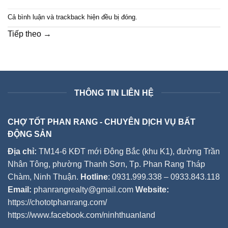
Cả bình luận và trackback hiện đều bị đóng.
Tiếp theo
→
THÔNG TIN LIÊN HỆ
CHỢ TỐT PHAN RANG - CHUYÊN DỊCH VỤ BẤT
ĐỘNG SẢN
Địa chỉ:
TM14-6 KĐT mới Đông Bắc (khu K1), đường Trần
Nhân Tông, phường Thanh Sơn, Tp. Phan Rang Tháp
Chàm, Ninh Thuận.
Hotline
: 0931.999.338 – 0933.843.118
Email:
phanrangrealty@gmail.com
Website:
https://chototphanrang.com/
https://www.facebook.com/ninhthuanland