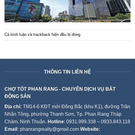
Cả bình luận và trackback hiện đều bị đóng.
THÔNG TIN LIÊN HỆ
CHỢ TỐT PHAN RANG - CHUYÊN DỊCH VỤ BẤT
ĐỘNG SẢN
Địa chỉ:
TM14-6 KĐT mới Đông Bắc (khu K1), đường Trần
Nhân Tông, phường Thanh Sơn, Tp. Phan Rang Tháp
Chàm, Ninh Thuận.
Hotline
: 0931.999.338 – 0933.843.118
Email:
phanrangrealty@gmail.com
Website: