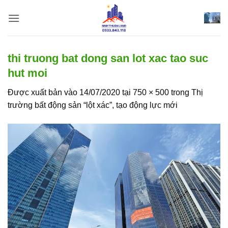
Bỏ
qua
nội
dung
thi truong bat dong san lot xac tao suc
hut moi
Được xuất bản vào
14/07/2020
tại
750 × 500
trong
Thị
trường bất động sản “lột xác”, tạo động lực mới