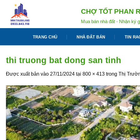
Bỏ
CHỢ TỐT PHAN R
qua
nội
Mua bán nhà đất - Nhận ký g
dung
TRANG CHỦ
NHÀ ĐẤT BÁN
TIN RA
thi truong bat dong san tinh
Được xuất bản vào
27/11/2024
tại
800 × 413
trong
Thị Trườ