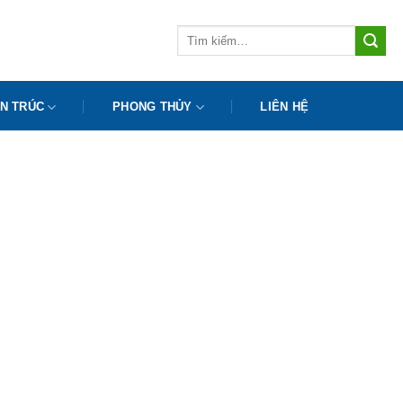
Tìm
kiếm:
N TRÚC
PHONG THỦY
LIÊN HỆ