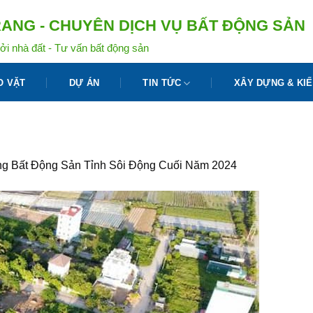
ANG - CHUYÊN DỊCH VỤ BẤT ĐỘNG SẢN
ởi nhà đất - Tư vấn bất động sản
O VẶT
DỰ ÁN
TIN TỨC
XÂY DỰNG & KIẾ
ng Bất Động Sản Tỉnh Sôi Động Cuối Năm 2024