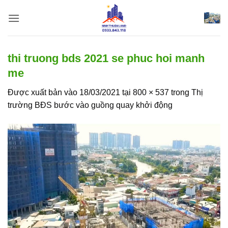
Bỏ
qua
nội
dung
thi truong bds 2021 se phuc hoi manh
me
Được xuất bản vào
18/03/2021
tại
800 × 537
trong
Thị
trường BĐS bước vào guồng quay khởi động