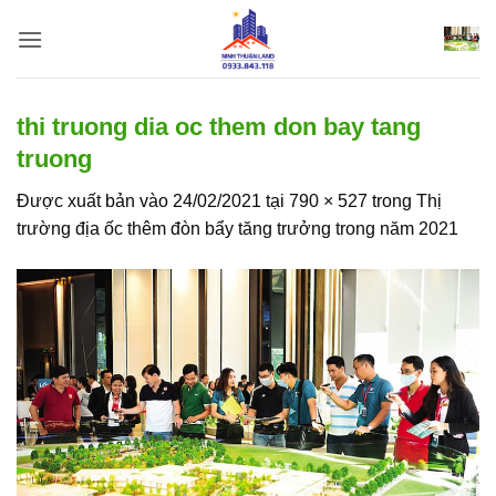
Bỏ
qua
nội
dung
thi truong dia oc them don bay tang
truong
Được xuất bản vào
24/02/2021
tại
790 × 527
trong
Thị
trường địa ốc thêm đòn bẩy tăng trưởng trong năm 2021