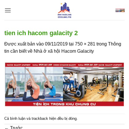
Bỏ
qua
nội
dung
tien ich hacom galacity 2
Được xuất bản vào
09/11/2019
tại
750 × 281
trong
Thông
tin cần biết về Nhà ở xã hội Hacom Galacity
Cả bình luận và trackback hiện đều bị đóng.
←
Trước