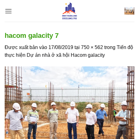
Bỏ
qua
nội
dung
hacom galacity 7
Được xuất bản vào
17/08/2019
tại
750 × 562
trong
Tiến độ
thực hiện Dự án nhà ở xã hội Hacom galacity