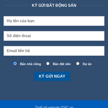
KÝ GỬI BẤT ĐỘNG SẢN
Bán nhà riêng
Bán đất nền
Dự án
Thiết kế website DSIC.vn