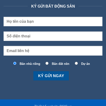
KÝ GỬI BẤT ĐỘNG SẢN
Bán nhà riêng
Bán đất nền
Dự án