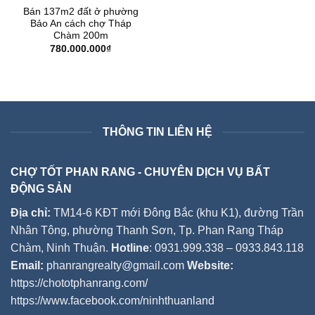
Bán 137m2 đất ở phường
Bảo An cách chợ Tháp
Chàm 200m
780.000.000
₫
THÔNG TIN LIÊN HỆ
CHỢ TỐT PHAN RANG - CHUYÊN DỊCH VỤ BẤT
ĐỘNG SẢN
Địa chỉ:
TM14-6 KĐT mới Đông Bắc (khu K1), đường Trần
Nhân Tông, phường Thanh Sơn, Tp. Phan Rang Tháp
Chàm, Ninh Thuận.
Hotline
: 0931.999.338 – 0933.843.118
Email:
phanrangrealty@gmail.com
Website:
https://chototphanrang.com/
https://www.facebook.com/ninhthuanland