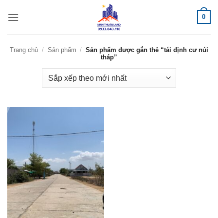
Bỏ
0
qua
nội
dung
Trang chủ
/
Sản phẩm
/
Sản phẩm được gắn thẻ “tái định cư núi
tháp”