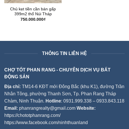
Chủ kẹt tiền cần bán gấp
399m2 thổ Núi Tháp
750.000.000
₫
THÔNG TIN LIÊN HỆ
CHỢ TỐT PHAN RANG - CHUYÊN DỊCH VỤ BẤT
ĐỘNG SẢN
Địa chỉ:
TM14-6 KĐT mới Đông Bắc (khu K1), đường Trần
Nhân Tông, phường Thanh Sơn, Tp. Phan Rang Tháp
Chàm, Ninh Thuận.
Hotline
: 0931.999.338 – 0933.843.118
Email:
phanrangrealty@gmail.com
Website:
https://chototphanrang.com/
https://www.facebook.com/ninhthuanland