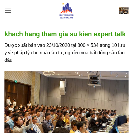
Bỏ
qua
nội
dung
khach hang tham gia su kien expert talk
Được xuất bản vào
23/10/2020
tại
800 × 534
trong
10 lưu
ý về pháp lý cho nhà đầu tư, người mua bất động sản lần
đầu