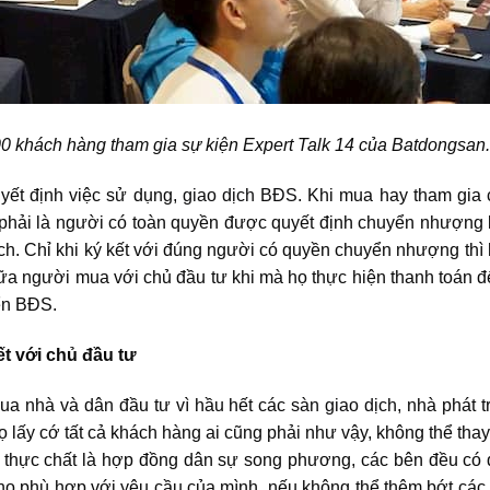
0 khách hàng tham gia sự kiện Expert Talk 14 của Batdongsan
yết định việc sử dụng,
giao dịch BĐS
. Khi mua hay tham gia
hải là người có toàn quyền được quyết định chuyển nhượng l
ch. Chỉ khi ký kết với đúng người có quyền chuyển nhượng th
giữa người mua với chủ đầu tư khi mà họ thực hiện thanh toán 
ển BĐS.
t với chủ đầu tư
ua nhà và dân đầu tư vì hầu hết các
sàn giao dịch
, nhà phát 
lấy cớ tất cả khách hàng ai cũng phải như vậy, không thể thay
n thực chất là hợp đồng dân sự song phương, các bên đều có
o phù hợp với yêu cầu của mình, nếu không thể thêm bớt các đ