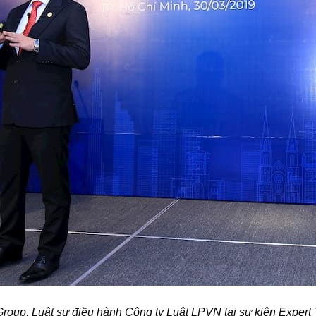
roup, Luật sư điều hành Công ty Luật LPVN tại sự kiện Expert