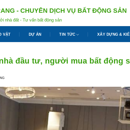
ANG - CHUYÊN DỊCH VỤ BẤT ĐỘNG SẢN
ởi nhà đất - Tư vấn bất động sản
O VẶT
DỰ ÁN
TIN TỨC
XÂY DỰNG & KIẾ
 nhà đầu tư, người mua bất động 
ANG