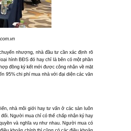
.com.vn
 chuyển nhượng, nhà đầu tư cần xác định rõ
oại hình BĐS đó hay chỉ là bên có một phần
ì hợp đồng ký kết mới được công nhận về mặt
đến 95% chi phí mua nhà với đại diện các văn
triển, nhà môi giới hay tư vấn ở các sàn luôn
 đổi. Người mua chỉ có thể chấp nhận ký hay
 quyền và nghĩa vụ như nhau. Người mua có
iều khoản chính thì cũng có các điều khoản