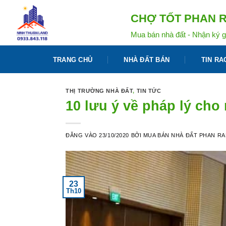
Bỏ
CHỢ TỐT PHAN R
qua
nội
Mua bán nhà đất - Nhận ký g
dung
TRANG CHỦ
NHÀ ĐẤT BÁN
TIN RA
THỊ TRƯỜNG NHÀ ĐẤT
,
TIN TỨC
10 lưu ý về pháp lý cho
ĐĂNG VÀO
23/10/2020
BỞI
MUA BÁN NHÀ ĐẤT PHAN R
23
Th10