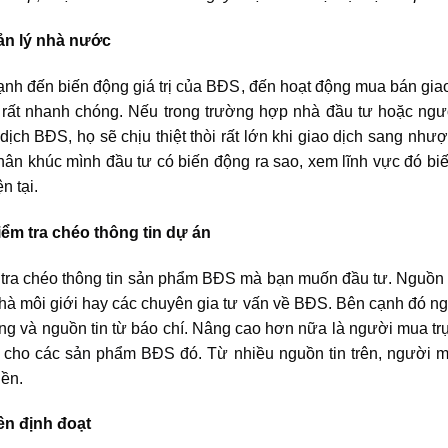
ản lý nhà nước
mạnh đến biến động
giá trị của BĐS
, đến hoạt động mua bán giao
 rất nhanh chóng. Nếu trong trường hợp nhà đầu tư hoặc ngư
 dịch BĐS, họ sẽ chịu thiệt thòi rất lớn khi giao dịch sang nh
phân khúc mình đầu tư có biến động ra sao, xem lĩnh vực đó bi
n tại.
kiểm tra chéo
thông tin dự án
m tra chéo thông tin sản phẩm
BĐS
mà bạn muốn đầu tư. Nguồn th
nhà môi giới hay các chuyên gia tư vấn về BĐS. Bên cạnh đó ng
g và nguồn tin từ báo chí. Nâng cao hơn nữa là người mua trực
n cho các
sản phẩm BĐS
đó. Từ nhiều nguồn tin trên, người m
iền.
ền định đoạt