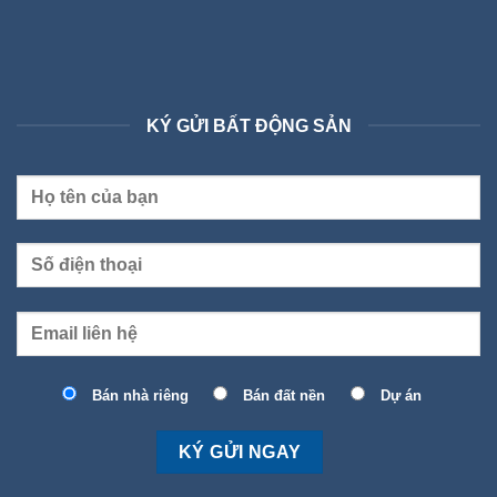
KÝ GỬI BẤT ĐỘNG SẢN
Bán nhà riêng
Bán đất nền
Dự án