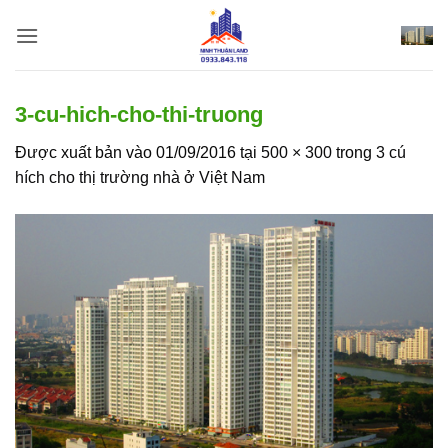
Bỏ
qua
nội
dung
3-cu-hich-cho-thi-truong
Được xuất bản vào
01/09/2016
tại
500 × 300
trong
3 cú
hích cho thị trường nhà ở Việt Nam