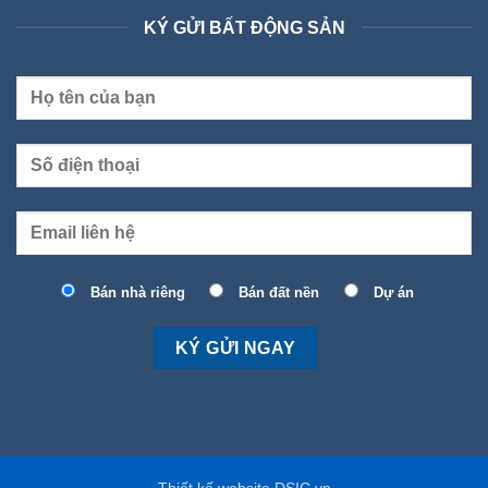
KÝ GỬI BẤT ĐỘNG SẢN
Bán nhà riêng
Bán đất nền
Dự án
Thiết kế website DSIC.vn