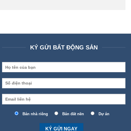
KÝ GỬI BẤT ĐỘNG SẢN
Bán nhà riêng
Bán đất nền
Dự án