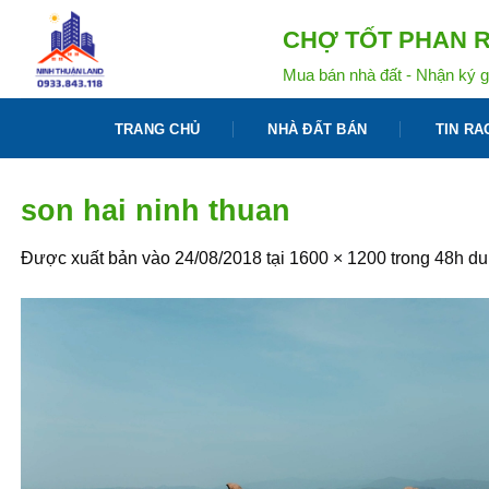
Bỏ
CHỢ TỐT PHAN R
qua
nội
Mua bán nhà đất - Nhận ký g
dung
TRANG CHỦ
NHÀ ĐẤT BÁN
TIN RA
son hai ninh thuan
Được xuất bản vào
24/08/2018
tại
1600 × 1200
trong
48h du 