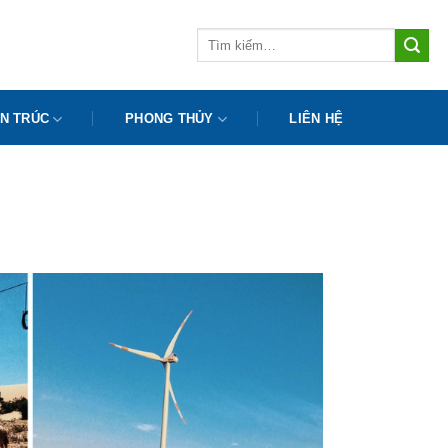
Tìm
kiếm:
N TRÚC
PHONG THỦY
LIÊN HỆ