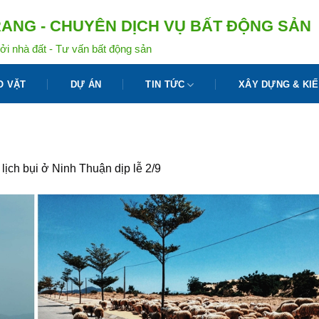
ANG - CHUYÊN DỊCH VỤ BẤT ĐỘNG SẢN
ởi nhà đất - Tư vấn bất động sản
O VẶT
DỰ ÁN
TIN TỨC
XÂY DỰNG & KIẾ
lịch bụi ở Ninh Thuận dịp lễ 2/9