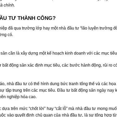
à chính.
 ĐẦU TƯ THÀNH CÔNG?
hiệp đã qua trường lớp hay một nhà đầu tư “lão luyện trường đ
ờng có.
 sản
cần là xây dựng một kế hoạch kinh doanh với các mục tiêu
 bất động sản xác định mục tiêu, các bước hành động, rủi ro c
, nhà đầu tư có thể hình dung bức tranh tổng thể và các họa 
ì sự tập trung trên các mục tiêu. Đầu tư bất động sản ngày nay
yên nghiệp hóa cao.
 dựa trên mức “chốt lời” hay “cắt lỗ” mà nhà đầu tư mong mu
thuộc vào quyết định chủ quan của nhà đầu tư, là sự tổng hợp t