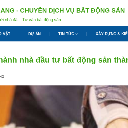
ANG - CHUYÊN DỊCH VỤ BẤT ĐỘNG SẢN
ởi nhà đất - Tư vấn bất động sản
O VẶT
DỰ ÁN
TIN TỨC
XÂY DỰNG & KIẾ
rở thành nhà đầu tư bất động sản t
ANG