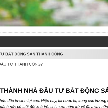
U TƯ BẤT ĐỘNG SẢN THÀNH CÔNG
̀ ĐẦU TƯ THÀNH CÔNG?
Ở THÀNH NHÀ ĐẦU TƯ BẤT ĐỘNG 
thức đầu tư sinh lợi cao. Hiện nay, tại nước ta, trong các trườ
ành này có tuổi đời khá trẻ, chỉ mươi năm trở về đây, vậy nên