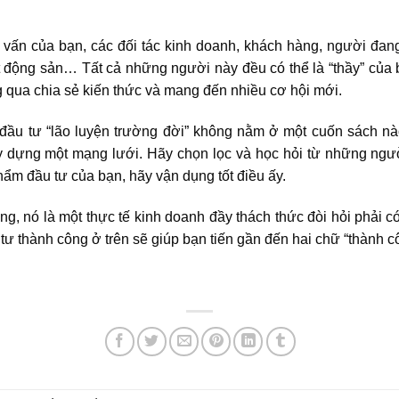
 vấn của bạn, các đối tác kinh doanh, khách hàng,
người đang
t động sản… Tất cả những người này đều có thể là “thầy” của 
g qua chia sẻ kiến thức và mang đến nhiều cơ hội mới.
ầu tư “lão luyện trường đời” không nằm ở một cuốn sách nào
y dựng một mạng lưới. Hãy chọn lọc và học hỏi từ những người
m đầu tư của bạn, hãy vận dụng tốt điều ấy.
g, nó là một thực tế kinh doanh đầy thách thức đòi hỏi phải c
tư thành công ở trên sẽ giúp bạn tiến gần đến hai chữ “thành c