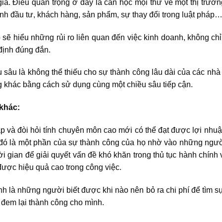
gia. Điều quan trọng ở đây là cần học mọi thứ về một thị tr
ình đầu tư, khách hàng, sản phẩm, sự thay đổi trong luật pháp… 
p
sẽ hiểu những rủi ro liên quan đến việc kinh doanh, không ch
 định đúng đắn.
 sâu là không thể thiếu cho sự thành công lâu dài của các nhà 
g khác bằng cách sử dụng cùng một chiều sâu tiếp cận.
khác:
ạp và đòi hỏi tính chuyên môn cao mới có thể đạt được lợi nhu
ó là một phần của sự thành công của họ nhờ vào những người k
ời gian để giải quyết vấn đề khó khăn trong thủ tục hành chính
được hiệu quả cao trong công việc.
nh là những người biết được khi nào nên bỏ ra chi phí để tìm sự
đem lại thành công cho mình.