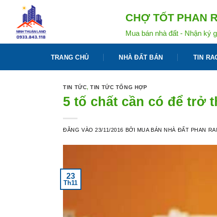
Bỏ
CHỢ TỐT PHAN R
qua
nội
Mua bán nhà đất - Nhận ký g
dung
TRANG CHỦ
NHÀ ĐẤT BÁN
TIN RA
TIN TỨC
,
TIN TỨC TỔNG HỢP
5 tố chất cần có để t
ĐĂNG VÀO
23/11/2016
BỞI
MUA BÁN NHÀ ĐẤT PHAN R
23
Th11