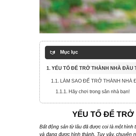
Mục lục
1. YẾU TỐ ĐỂ TRỞ THÀNH NHÀ ĐẦ
1.1. LÀM SAO ĐỂ TRỞ THÀNH NHA
1.1.1. Hãy chơi trong sân nhà bạn!
YẾU TỐ ĐỂ TR
Bất động sản từ lâu đã được coi là một hình 
và đang được hình thành. Tuy vậy, chuyên ng