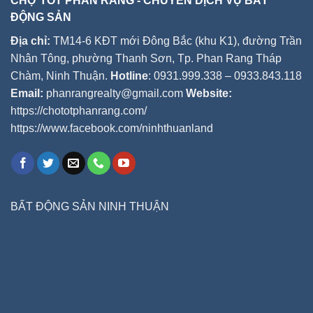
CHỢ TỐT PHAN RANG - CHUYÊN DỊCH VỤ BẤT
ĐỘNG SẢN
Địa chỉ:
TM14-6 KĐT mới Đông Bắc (khu K1), đường Trần
Nhân Tông, phường Thanh Sơn, Tp. Phan Rang Tháp
Chàm, Ninh Thuận.
Hotline
: 0931.999.338 – 0933.843.118
Email:
phanrangrealty@gmail.com
Website:
https://chototphanrang.com/
https://www.facebook.com/ninhthuanland
BẤT ĐỘNG SẢN NINH THUẬN