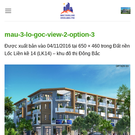
Bỏ
qua
nội
dung
mau-3-lo-goc-view-2-option-3
Được xuất bản vào
04/11/2016
tại
650 × 460
trong
Đất nền
Lốc Liền kề 14 (LK14) – khu đô thị Đông Bắc