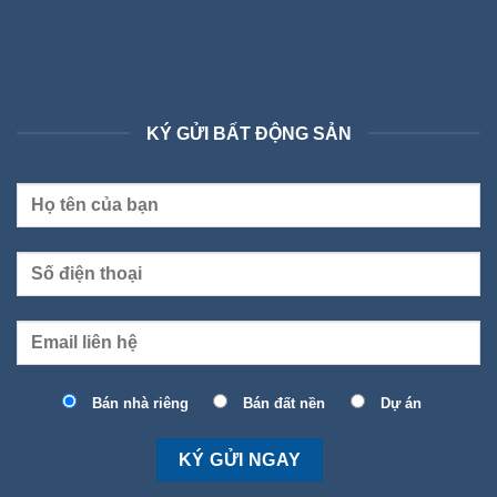
KÝ GỬI BẤT ĐỘNG SẢN
Bán nhà riêng
Bán đất nền
Dự án