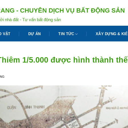
ANG - CHUYÊN DỊCH VỤ BẤT ĐỘNG SẢN
ởi nhà đất - Tư vấn bất động sản
O VẶT
DỰ ÁN
TIN TỨC
XÂY DỰNG & KIẾ
hiêm 1/5.000 được hình thành thế
ANG