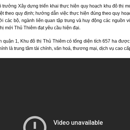
rưởng Xây dựng triển khai thực hiện quy hoạch khu đô thị m
uyệt theo quy định; hướng dẫn việc thực hiện đúng theo quy ho
i các bộ, ngành liên quan tập trung và huy động các nguồn vốn
ị mới Thủ Thiêm đạt yêu cầu hiện đại.
 quận 1, Khu đô thị Thủ Thiêm có tổng diện tích 657 ha được
h là trung tâm tài chính, văn hoá, thương mại, dịch vụ cao cấp,