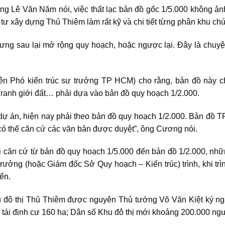
ông Lê Văn Năm nói, việc thất lạc bản đồ gốc 1/5.000 không ả
ư xây dựng Thủ Thiêm làm rất kỹ và chi tiết từng phân khu chứ
ưng sau lại mở rộng quy hoạch, hoặc ngược lại. Đây là chuyện
 Phó kiến trúc sư trưởng TP HCM) cho rằng, bản đồ này ch
 ranh giới đất… phải dựa vào bản đồ quy hoạch 1/2.000.
dự án, hiện nay phải theo bản đồ quy hoạch 1/2.000. Bản đồ T
có thể căn cứ các văn bản được duyệt”, ông Cương nói.
căn cứ từ bản đồ quy hoạch 1/5.000 đến bản đồ 1/2.000, nhữn
rưởng (hoặc Giám đốc Sở Quy hoạch – Kiến trúc) trình, khi trìn
yển.
 đô thị Thủ Thiêm được nguyên Thủ tướng Võ Văn Kiệt ký ngà
u tái định cư 160 ha; Dân số Khu đô thị mới khoảng 200.000 ngư