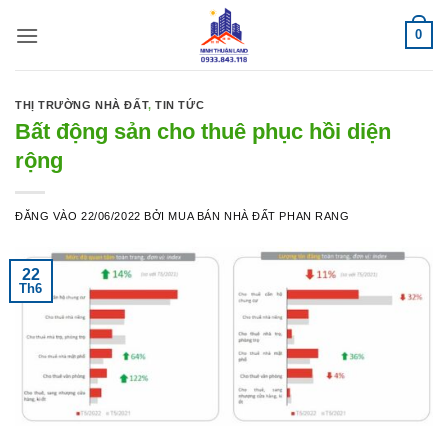
Bỏ
0
qua
nội
dung
THỊ TRƯỜNG NHÀ ĐẤT
,
TIN TỨC
Bất động sản cho thuê phục hồi diện
rộng
ĐĂNG VÀO
22/06/2022
BỞI
MUA BÁN NHÀ ĐẤT PHAN RANG
22
Th6