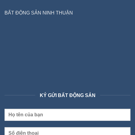
BẤT ĐỘNG SẢN NINH THUẬN
KÝ GỬI BẤT ĐỘNG SẢN