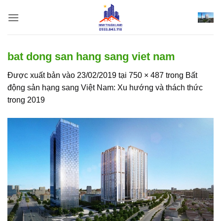
Bỏ
qua
nội
dung
bat dong san hang sang viet nam
Được xuất bản vào
23/02/2019
tại
750 × 487
trong
Bất
động sản hạng sang Việt Nam: Xu hướng và thách thức
trong 2019