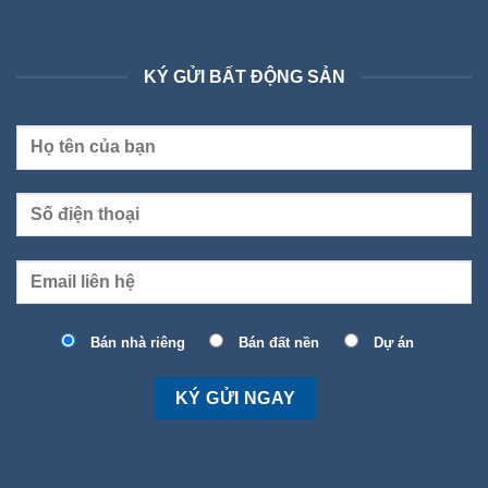
KÝ GỬI BẤT ĐỘNG SẢN
Bán nhà riêng
Bán đất nền
Dự án