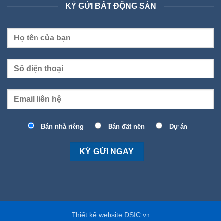
KÝ GỬI BẤT ĐỘNG SẢN
Bán nhà riêng
Bán đất nền
Dự án
Thiết kế website DSIC.vn