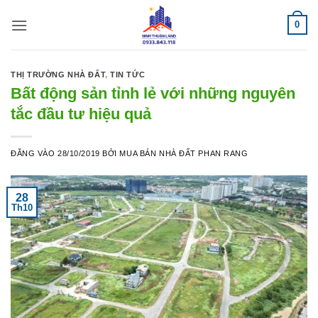
Bỏ
0
qua
nội
dung
THỊ TRƯỜNG NHÀ ĐẤT
,
TIN TỨC
Bất động sản tỉnh lẻ với những nguyên
tắc đầu tư hiệu quả
ĐĂNG VÀO
28/10/2019
BỞI
MUA BÁN NHÀ ĐẤT PHAN RANG
28
Th10