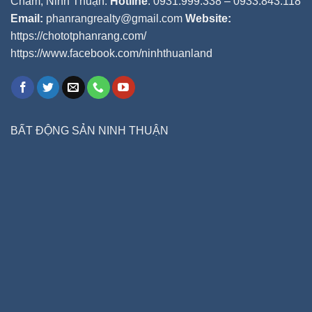
Chàm, Ninh Thuận.
Hotline
: 0931.999.338 – 0933.843.118
Email:
phanrangrealty@gmail.com
Website:
https://chototphanrang.com/
https://www.facebook.com/ninhthuanland
BẤT ĐỘNG SẢN NINH THUẬN