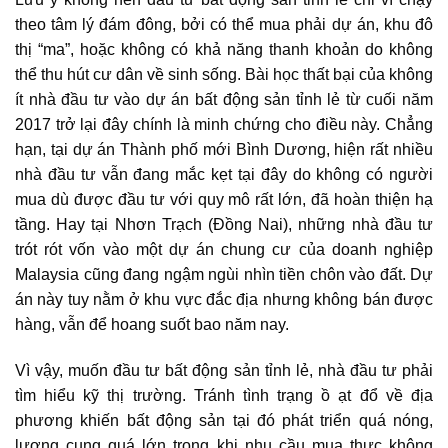
theo tâm lý đám đông, bởi có thể mua phải dự án, khu đô
thị “ma”, hoặc không có khả năng thanh khoản do không
thể thu hút cư dân về sinh sống. Bài học thất bại của không
ít nhà đầu tư vào dự án bất động sản tỉnh lẻ từ cuối năm
2017 trở lại đây chính là minh chứng cho điều này. Chẳng
hạn, tại dự án Thành phố mới Bình Dương, hiện rất nhiều
nhà đầu tư vẫn đang mắc kẹt tại đây do không có người
mua dù được đầu tư với quy mô rất lớn, đã hoàn thiện hạ
tầng. Hay tại Nhơn Trạch (Đồng Nai), những nhà đầu tư
trót rót vốn vào một dự án chung cư của doanh nghiệp
Malaysia cũng đang ngậm ngùi nhìn tiền chôn vào đất. Dự
án này tuy nằm ở khu vực đắc địa nhưng không bán được
hàng, vẫn để hoang suốt bao năm nay.
Vì vậy, muốn đầu tư bất động sản tỉnh lẻ, nhà đầu tư phải
tìm hiểu kỹ thị trường. Tránh tình trạng ồ ạt đổ về địa
phương khiến bất động sản tại đó phát triển quá nóng,
lượng cung quá lớn trong khi nhu cầu mua thực không