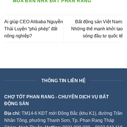
MUA BÁN NHÀ ĐẤT PHAN RANG
Ai giúp CEO Alibaba Nguyễn
Bất động sản Việt Nam:
Thái Luyện “phù phép” đất
Những thế mạnh khởi tạo
nông nghiệp?
sóng đầu tư quốc tế
THÔNG TIN LIÊN HỆ
CHỢ TỐT PHAN RANG - CHUYÊN DỊCH VỤ BẤT
ĐỘNG SẢN
Địa chỉ:
TM14-6 KĐT mới Đông Bắc (khu K1), đường Trần
Nhân Tông, phường Thanh Sơn, Tp. Phan Rang Tháp