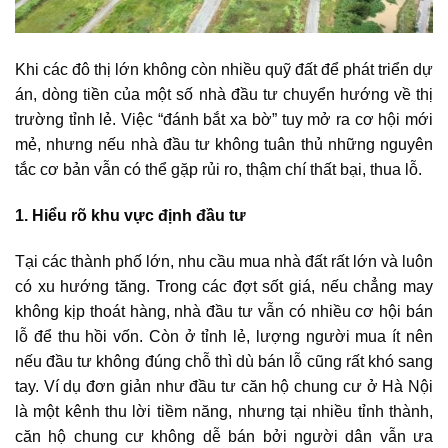
Khi các đô thị lớn không còn nhiều quỹ đất để phát triển dự
án, dòng tiền của một số nhà đầu tư chuyển hướng về thị
trường tỉnh lẻ. Việc “đánh bắt xa bờ” tuy mở ra cơ hội mới
mẻ, nhưng nếu nhà đầu tư không tuân thủ những nguyên
tắc cơ bản vẫn có thể gặp rủi ro, thậm chí thất bại, thua lỗ.
1. Hiểu rõ khu vực định đầu tư
Tại các thành phố lớn, nhu cầu mua nhà đất rất lớn và luôn
có xu hướng tăng. Trong các đợt sốt giá, nếu chẳng may
không kịp thoát hàng, nhà đầu tư vẫn có nhiều cơ hội bán
lỗ để thu hồi vốn. Còn ở tỉnh lẻ, lượng người mua ít nên
nếu đầu tư không đúng chỗ thì dù bán lỗ cũng rất khó sang
tay. Ví dụ đơn giản như đầu tư căn hộ chung cư ở Hà Nội
là một kênh thu lời tiềm năng, nhưng tại nhiều tỉnh thành,
căn hộ chung cư không dễ bán bởi người dân vẫn ưa