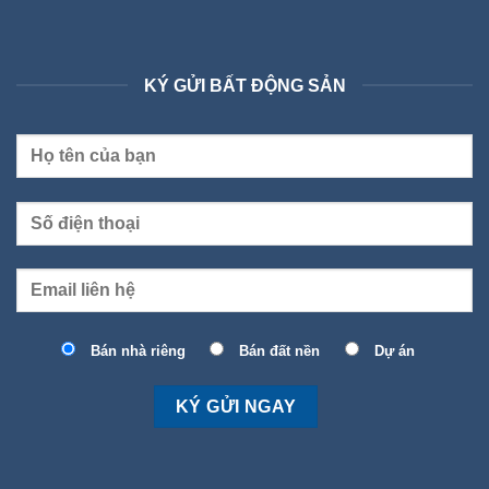
KÝ GỬI BẤT ĐỘNG SẢN
Bán nhà riêng
Bán đất nền
Dự án