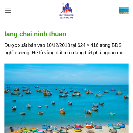
Bỏ
qua
nội
dung
lang chai ninh thuan
Được xuất bản vào
10/12/2018
tại
624 × 416
trong
BĐS
nghỉ dưỡng: Hé lộ vùng đất mới đang bứt phá ngoạn mục