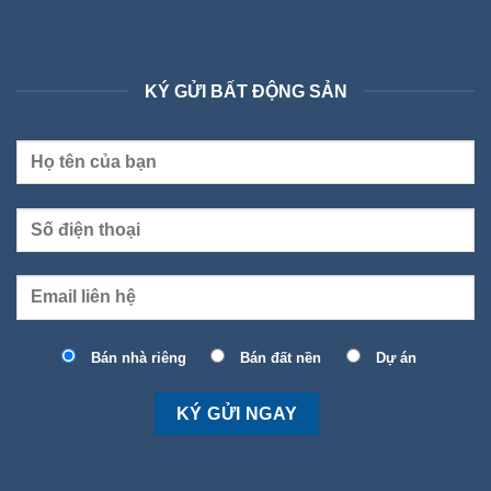
KÝ GỬI BẤT ĐỘNG SẢN
Bán nhà riêng
Bán đất nền
Dự án