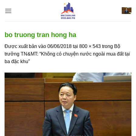
Bỏ
qua
nội
dung
bo truong tran hong ha
Được xuất bản vào
06/06/2018
tại
800 × 543
trong
Bộ
trưởng TN&MT: “Không có chuyện nước ngoài mua đất tại
ba đặc khu”