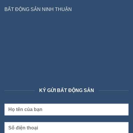
BẤT ĐỘNG SẢN NINH THUẬN
KÝ GỬI BẤT ĐỘNG SẢN