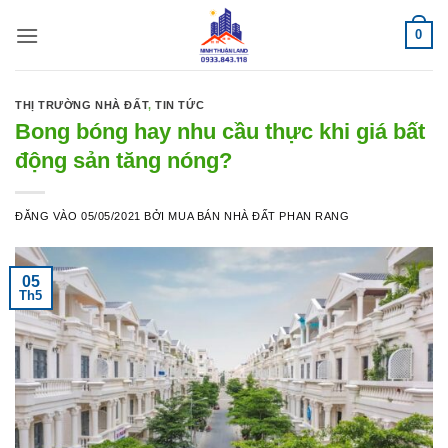
Bỏ
0
qua
nội
dung
THỊ TRƯỜNG NHÀ ĐẤT
,
TIN TỨC
Bong bóng hay nhu cầu thực khi giá bất
động sản tăng nóng?
ĐĂNG VÀO
05/05/2021
BỞI
MUA BÁN NHÀ ĐẤT PHAN RANG
05
Th5