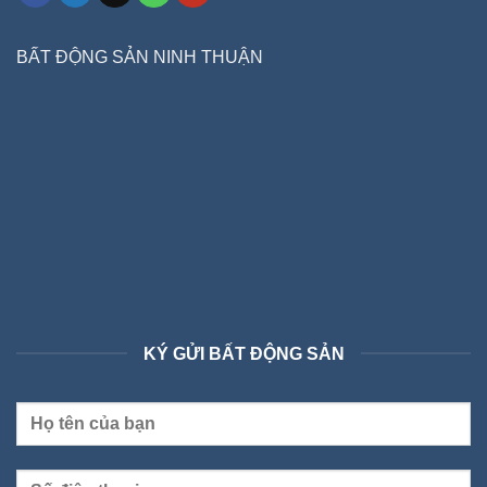
BẤT ĐỘNG SẢN NINH THUẬN
KÝ GỬI BẤT ĐỘNG SẢN