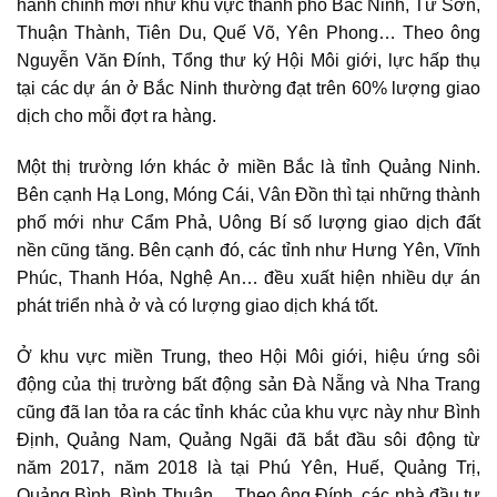
hành chính mới như khu vực thành phố Bắc Ninh, Từ Sơn,
Thuận Thành, Tiên Du, Quế Võ, Yên Phong… Theo ông
Nguyễn Văn Đính, Tổng thư ký Hội Môi giới, lực hấp thụ
tại các dự án ở Bắc Ninh thường đạt trên 60% lượng giao
dịch cho mỗi đợt ra hàng.
Một thị trường lớn khác ở miền Bắc là tỉnh Quảng Ninh.
Bên cạnh Hạ Long, Móng Cái, Vân Đồn thì tại những thành
phố mới như Cẩm Phả, Uông Bí số lượng giao dịch đất
nền cũng tăng. Bên cạnh đó, các tỉnh như Hưng Yên, Vĩnh
Phúc, Thanh Hóa, Nghệ An… đều xuất hiện nhiều dự án
phát triển nhà ở và có lượng giao dịch khá tốt.
Ở khu vực miền Trung, theo Hội Môi giới, hiệu ứng sôi
động của thị trường bất động sản Đà Nẵng và Nha Trang
cũng đã lan tỏa ra các tỉnh khác của khu vực này như Bình
Định, Quảng Nam, Quảng Ngãi đã bắt đầu sôi động từ
năm 2017, năm 2018 là tại Phú Yên, Huế, Quảng Trị,
Quảng Bình, Bình Thuận… Theo ông Đính, các nhà đầu tư