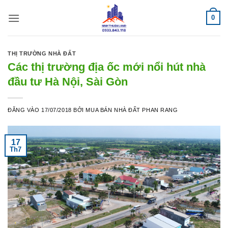
Bỏ
0
qua
nội
dung
THỊ TRƯỜNG NHÀ ĐẤT
Các thị trường địa ốc mới nổi hút nhà
đầu tư Hà Nội, Sài Gòn
ĐĂNG VÀO
17/07/2018
BỞI
MUA BÁN NHÀ ĐẤT PHAN RANG
17
Th7