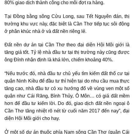
80% giao dịch thành công cho mỗi đợt ra hàng.
Tại Đồng bằng sông Cửu Long, sau Tết Nguyên đán, thị
trường khu vực này, đặc biệt là Cần Thơ tiếp tục sôi động
ở phân khúc nhà ở và đất nền riêng lẻ.
Đất nền dự án tại Cần Thơ theo đại diện Hội Môi giới là
tăng giá tốt. Tỷ lệ nhà đầu tư tại thị trường này cũng được
ông Đính nhận định là khá lớn, chiếm khoảng 40%.
“Nếu trước đó, nhà đầu tư chủ yếu tìm kiếm đất thổ cư tại
quận Ninh Kiều để đầu tư thì hiện tại do nhu cầu mua thực
tăng cao, nhà đầu tư có xu hướng đổ về vùng ven một số
quận như Cái Răng, Bình Thủy, Ô Môn… có giá đất mềm
hơn để đầu tư kiếm lời. Do đó, giao dịch đất nền ngoại ô
Cần Thơ tăng nhiệt rõ nét từ cuối năm 2017 đến nay”, đại
diện Hội Môi giới cho hay.
Ở một số dự án thuộc phía Nam sông Cần Thơ (quận Cái