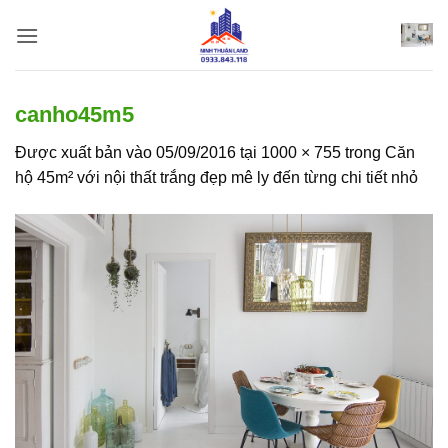
Bỏ
qua
nội
dung
canho45m5
Được xuất bản vào
05/09/2016
tại
1000 × 755
trong
Căn
hộ 45m² với nội thất trắng đẹp mê ly đến từng chi tiết nhỏ