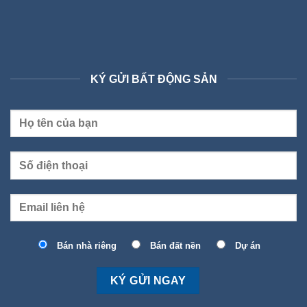
KÝ GỬI BẤT ĐỘNG SẢN
Bán nhà riêng
Bán đất nền
Dự án