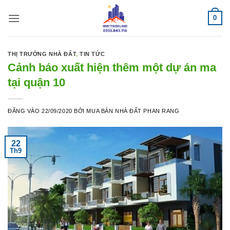
Bỏ
0
qua
nội
dung
THỊ TRƯỜNG NHÀ ĐẤT
,
TIN TỨC
Cảnh báo xuất hiện thêm một dự án ma
tại quận 10
ĐĂNG VÀO
22/09/2020
BỞI
MUA BÁN NHÀ ĐẤT PHAN RANG
22
Th9