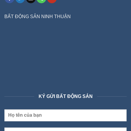
BẤT ĐỘNG SẢN NINH THUẬN
KÝ GỬI BẤT ĐỘNG SẢN