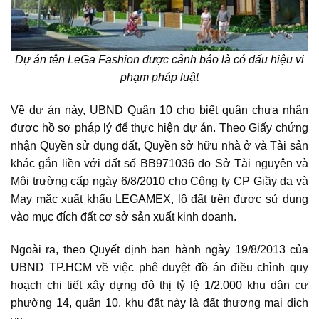
Dự án tên LeGa Fashion được cảnh báo là có dấu hiệu vi
phạm pháp luật
Về dự án này, UBND Quận 10 cho biết quận chưa nhận
được hồ sơ pháp lý để thực hiện
dự án
. Theo Giấy chứng
nhận Quyền sử dụng đất, Quyền sở hữu nhà ở và Tài sản
khác gắn liền với đất số BB971036 do Sở Tài nguyên và
Môi trường cấp ngày 6/8/2010 cho Công ty CP Giầy da và
May mặc xuất khẩu LEGAMEX, lô đất trên được sử dụng
vào mục đích đất cơ sở sản xuất kinh doanh.
Ngoài ra, theo Quyết định ban hành ngày 19/8/2013 của
UBND TP.HCM về việc phê duyệt đồ án điều chỉnh quy
hoạch chi tiết xây dựng đô thị tỷ lệ 1/2.000 khu dân cư
phường 14, quận 10, khu đất này là
đất thương mại dịch