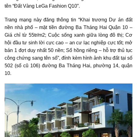
tên “Đất Vàng LeGa Fashion Q10”.
Trang mạng này đăng thông tin “Khai trương
Dự án đất
nền nhà phố
– mặt tiền đường Ba Tháng Hai Quận 10 –
Giá chỉ từ 55tr/m2; Cuộc sống xanh giữa lòng đô thị; Cơ
hội đầu tư sinh lời cực cao – an cư lạc nghiệp cực tốt; mở
bán 1 đợt duy nhất 50 nền; Sổ hồng riêng – hỗ trợ thủ tục
công chứng sang tên sổ”, đính kèm hình ảnh khu đất tại số
502 (số cũ 106) đường Ba Tháng Hai, phường 14, quận
10.