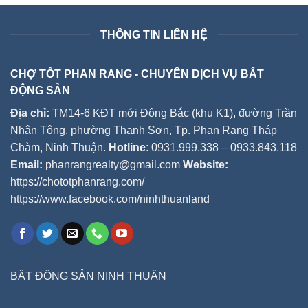
THÔNG TIN LIÊN HỆ
CHỢ TỐT PHAN RANG - CHUYÊN DỊCH VỤ BẤT
ĐỘNG SẢN
Địa chỉ:
TM14-6 KĐT mới Đông Bắc (khu K1), đường Trần
Nhân Tông, phường Thanh Sơn, Tp. Phan Rang Tháp
Chàm, Ninh Thuận.
Hotline
: 0931.999.338 – 0933.843.118
Email:
phanrangrealty@gmail.com
Website:
https://chototphanrang.com/
https://www.facebook.com/ninhthuanland
BẤT ĐỘNG SẢN NINH THUẬN