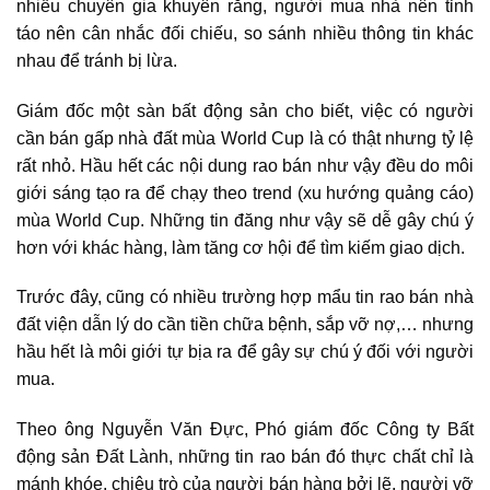
nhiều chuyên gia khuyên rằng, người mua nhà nên tỉnh
táo nên cân nhắc đối chiếu, so sánh nhiều thông tin khác
nhau để tránh bị lừa.
Giám đốc một sàn bất động sản cho biết, việc có người
cần bán gấp nhà đất mùa World Cup là có thật nhưng tỷ lệ
rất nhỏ. Hầu hết các nội dung rao bán như vậy đều do môi
giới sáng tạo ra để chạy theo trend (xu hướng quảng cáo)
mùa World Cup. Những tin đăng như vậy sẽ dễ gây chú ý
hơn với khác hàng, làm tăng cơ hội để tìm kiếm giao dịch.
Trước đây, cũng có nhiều trường hợp mẩu tin rao bán nhà
đất viện dẫn lý do cần tiền chữa bệnh, sắp vỡ nợ,… nhưng
hầu hết là môi giới tự bịa ra để gây sự chú ý đối với người
mua.
Theo ông Nguyễn Văn Đực, Phó giám đốc Công ty Bất
động sản Đất Lành, những tin rao bán đó thực chất chỉ là
mánh khóe, chiêu trò của người bán hàng bởi lẽ, người vỡ