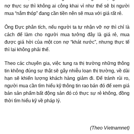
nợ thực sự thì không ai công khai vì như thế sẽ bị người
mua “nắm thóp” đang cần tiền nên sẽ mua với giá rất rẻ.
Ông Đực phân tích, nếu người ta tự nhận vỡ nợ thì chỉ là
cách để làm cho người mua tưởng đây là giá rẻ, mua
được giá hời của một con nợ “khát nước”, nhưng thực tế
thì lại không phải thế.
Theo các chuyên gia, việc tung ra thị trường những thông
tin không đúng sự thật sẽ gây nhiễu loạn thị trường, về dài
hạn sẽ khiến lượng khách hàng giảm đi. Để tránh rủi ro,
người mua cần tìm hiểu kỹ thông tin rao bán đó để xem giá
bán sản phẩm bất động sản đó có thực sự rẻ không, đồng
thời tìm hiểu kỹ về pháp lý.
(Theo Vietnamnet)