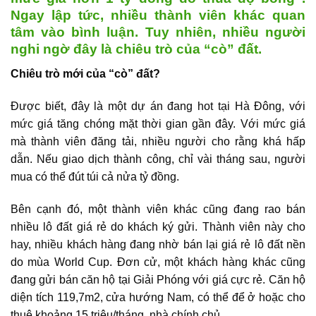
Ngay lập tức, nhiều thành viên khác quan
tâm vào bình luận. Tuy nhiên, nhiều người
nghi ngờ đây là chiêu trò của “cò” đất.
Chiêu trò mới của “cò” đất?
Được biết, đây là một dự án đang hot tại Hà Đông, với
mức giá tăng chóng mặt thời gian gần đây. Với mức giá
mà thành viên đăng tải, nhiều người cho rằng khá hấp
dẫn. Nếu giao dịch thành công, chỉ vài tháng sau, người
mua có thể đút túi cả nửa tỷ đồng.
Bên cạnh đó, một thành viên khác cũng đang rao bán
nhiều lô đất giá rẻ do khách ký gửi. Thành viên này cho
hay, nhiều khách hàng đang nhờ bán lại giá rẻ lô đất nền
do mùa World Cup. Đơn cử, một khách hàng khác cũng
đang gửi bán căn hộ tại Giải Phóng với giá cực rẻ. Căn hộ
diện tích 119,7m2, cửa hướng Nam, có thể để ở hoặc cho
thuê khoảng 15 triệu/tháng, nhà chính chủ.