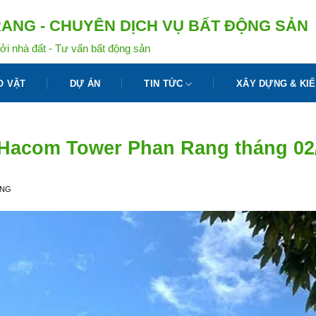
ANG - CHUYÊN DỊCH VỤ BẤT ĐỘNG SẢN
ởi nhà đất - Tư vấn bất động sản
O VẶT
DỰ ÁN
TIN TỨC
XÂY DỰNG & KIẾ
 Hacom Tower Phan Rang tháng 02
ANG