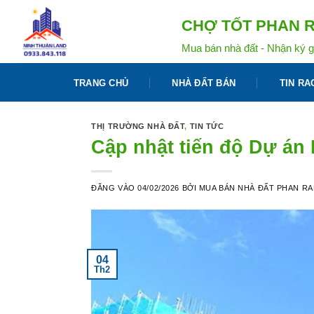
Bỏ
CHỢ TỐT PHAN R
qua
nội
Mua bán nhà đất - Nhận ký g
dung
TRANG CHỦ
NHÀ ĐẤT BÁN
TIN RA
THỊ TRƯỜNG NHÀ ĐẤT
,
TIN TỨC
Cập nhật tiến độ Dự án
ĐĂNG VÀO
04/02/2026
BỞI
MUA BÁN NHÀ ĐẤT PHAN R
04
Th2