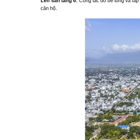
Lên sàn tầng 6:
Công tác đổ bê tông và lắp 
căn hộ.