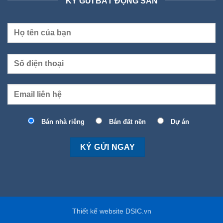
KÝ GỬI BẤT ĐỘNG SẢN
Bán nhà riêng
Bán đất nền
Dự án
Thiết kế website DSIC.vn