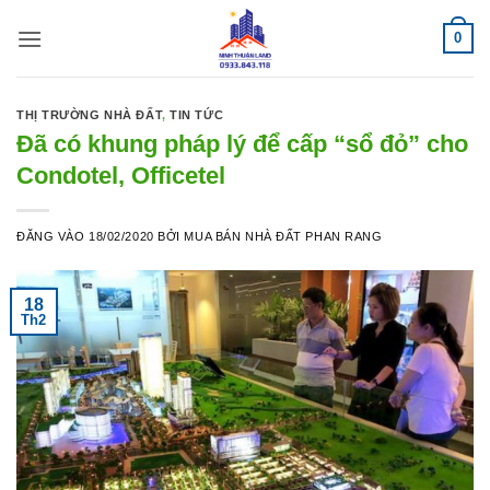
Bỏ
0
qua
nội
dung
THỊ TRƯỜNG NHÀ ĐẤT
,
TIN TỨC
Đã có khung pháp lý để cấp “sổ đỏ” cho
Condotel, Officetel
ĐĂNG VÀO
18/02/2020
BỞI
MUA BÁN NHÀ ĐẤT PHAN RANG
18
Th2