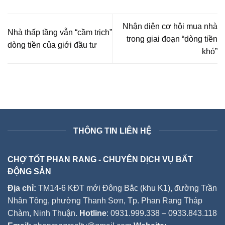
Nhận diện cơ hội mua nhà
Nhà thấp tầng vẫn “cầm trịch”
trong giai đoạn “dòng tiền
dòng tiền của giới đầu tư
khó”
THÔNG TIN LIÊN HỆ
CHỢ TỐT PHAN RANG - CHUYÊN DỊCH VỤ BẤT
ĐỘNG SẢN
Địa chỉ:
TM14-6 KĐT mới Đông Bắc (khu K1), đường Trần
Nhân Tông, phường Thanh Sơn, Tp. Phan Rang Tháp
Chàm, Ninh Thuận.
Hotline
: 0931.999.338 – 0933.843.118