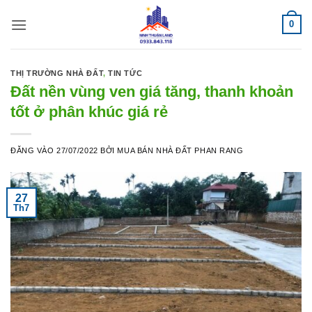
Bỏ
0
qua
nội
dung
THỊ TRƯỜNG NHÀ ĐẤT
,
TIN TỨC
Đất nền vùng ven giá tăng, thanh khoản
tốt ở phân khúc giá rẻ
ĐĂNG VÀO
27/07/2022
BỞI
MUA BÁN NHÀ ĐẤT PHAN RANG
27
Th7