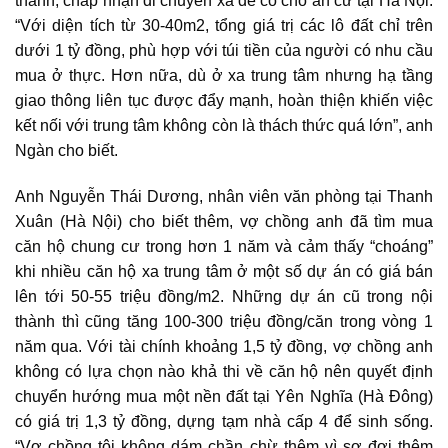
thành, chấp nhận di chuyển xa để có chỗ an cư tại Hà Nội.
“Với diện tích từ 30-40m2, tổng giá trị các lô đất chỉ trên
dưới 1 tỷ đồng, phù hợp với túi tiền của người có nhu cầu
mua ở thực. Hơn nữa, dù ở xa trung tâm nhưng hạ tầng
giao thông liên tục được đẩy mạnh, hoàn thiện khiến việc
kết nối với trung tâm không còn là thách thức quá lớn”, anh
Ngàn cho biết.
Anh Nguyễn Thái Dương, nhân viên văn phòng tại Thanh
Xuân (Hà Nội) cho biết thêm, vợ chồng anh đã tìm mua
căn hộ chung cư
trong hơn 1 năm và cảm thấy “choáng”
khi nhiều căn hộ xa trung tâm ở một số dự án có giá bán
lên tới 50-55 triệu đồng/m2. Những dự án cũ trong nội
thành thì cũng tăng 100-300 triệu đồng/căn trong vòng 1
năm qua. Với tài chính khoảng 1,5 tỷ đồng, vợ chồng anh
không có lựa chọn nào khả thi về căn hộ nên quyết định
chuyển hướng mua một nền đất tại Yên Nghĩa (Hà Đông)
có giá trị 1,3 tỷ đồng, dựng tạm nhà cấp 4 để sinh sống.
“Vợ chồng tôi không dám chần chừ thêm vì sợ đợi thêm