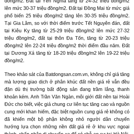
đồng/m2. Đất tại Yên Nghĩa tăng từ 24-32 triệu đồng/m2
lên mức 30-37 triệu đồng/m2. Đất tại Đồng Mai từ mức giá
phổ biến 25 triệu đồng/m2 tăng lên 30-35 triệu đồng/m2.
Tại Gia Lâm, so với thời điểm trước Tết Nguyên đán, đất
tại Kiêu Kỵ tăng từ 25-29 triệu đồng/m2 lên mức 27-32
triệu đồng/m2, đất tại thôn Đa Tốn, tăng từ 20-23 triệu
đồng/m2 lên 22-24 triệu đồng/m2 thời điểm đầu năm. Đất
tại Dương Xá tăng từ 18-20 triệu đồng/m2 lên 19-22 triệu
đồng/m2.
Theo khảo sát của Batdongsan.com.vn, không chỉ giá tăng
mà lượng giao dịch ở
phân khúc đất nền giá rẻ
vẫn đều
đặn dù thị trường bất động sản đang trầm lắng, thanh
khoản kém. Anh Trần Văn Ngàn, môi giới đất nền tại Hoài
Đức cho biết, việc giá chung cư liên tục tăng cao và nguồn
cung mới khan hiếm, đặc biệt nguồn cung giá rẻ không có
đã khiến một bộ phận không nhỏ người dân chuyển
hướng lựa chọn những nền đất giá rẻ ở khu vực ngoại