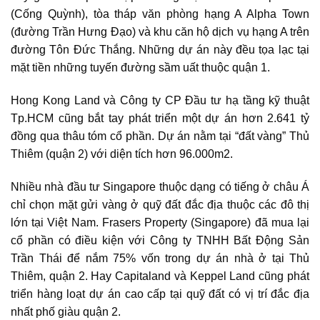
(Cống Quỳnh), tòa tháp văn phòng hạng A Alpha Town
(đường Trần Hưng Đạo) và khu căn hộ dịch vụ hạng A trên
đường Tôn Đức Thắng. Những dự án này đều tọa lạc tại
mặt tiền những tuyến đường sầm uất thuộc quận 1.
Hong Kong Land và Công ty CP Đầu tư hạ tầng kỹ thuật
Tp.HCM cũng bắt tay phát triển một dự án hơn 2.641 tỷ
đồng qua thâu tóm cổ phần. Dự án nằm tại “đất vàng” Thủ
Thiêm (quận 2) với diện tích hơn 96.000m2.
Nhiều nhà đầu tư Singapore thuộc dạng có tiếng ở châu Á
chỉ chọn mặt gửi vàng ở quỹ đất đắc địa thuộc các đô thị
lớn tại Việt Nam. Frasers Property (Singapore) đã mua lại
cổ phần có điều kiện với Công ty TNHH Bất Động Sản
Trần Thái để nắm 75% vốn trong dự án nhà ở tại Thủ
Thiêm, quận 2. Hay Capitaland và Keppel Land cũng phát
triển hàng loạt dự án cao cấp tại quỹ đất có vị trí đắc địa
nhất phố giàu quận 2.