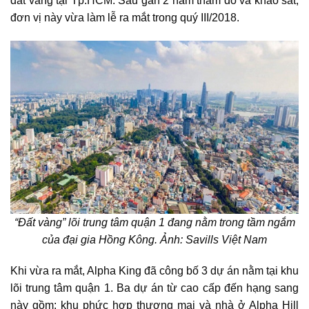
đất vàng tại Tp.HCM. Sau gần 2 năm thăm dò và khảo sát,
đơn vị này vừa làm lễ ra mắt trong quý III/2018.
“Đất vàng” lõi trung tâm quận 1 đang nằm trong tầm ngắm
của đại gia Hồng Kông. Ảnh: Savills Việt Nam
Khi vừa ra mắt, Alpha King đã công bố 3 dự án nằm tại khu
lõi trung tâm quận 1. Ba dự án từ cao cấp đến hạng sang
này gồm: khu phức hợp thương mại và nhà ở Alpha Hill