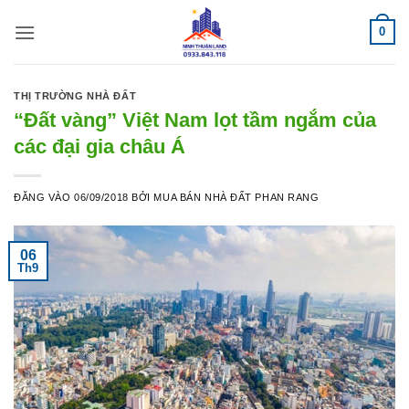
Bỏ
0
qua
nội
dung
THỊ TRƯỜNG NHÀ ĐẤT
“Đất vàng” Việt Nam lọt tầm ngắm của
các đại gia châu Á
ĐĂNG VÀO
06/09/2018
BỞI
MUA BÁN NHÀ ĐẤT PHAN RANG
06
Th9