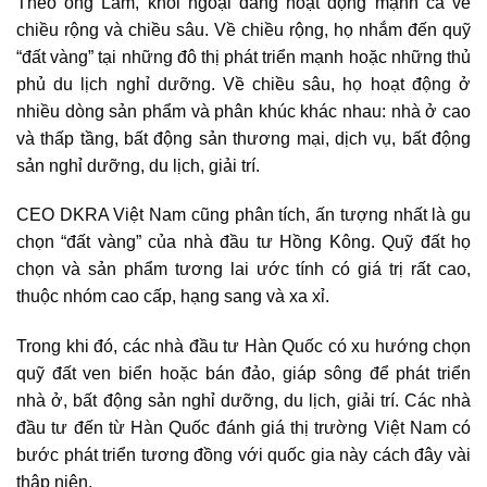
Theo ông Lâm, khối ngoại đang hoạt động mạnh cả về
chiều rộng và chiều sâu. Về chiều rộng, họ nhắm đến quỹ
“đất vàng” tại những đô thị phát triển mạnh hoặc những thủ
phủ du lịch nghỉ dưỡng. Về chiều sâu, họ hoạt động ở
nhiều dòng sản phẩm và phân khúc khác nhau: nhà ở cao
và thấp tầng, bất động sản thương mại, dịch vụ, bất động
sản nghỉ dưỡng, du lịch, giải trí.
CEO DKRA Việt Nam cũng phân tích, ấn tượng nhất là gu
chọn “đất vàng” của nhà đầu tư Hồng Kông. Quỹ đất họ
chọn và sản phẩm tương lai ước tính có giá trị rất cao,
thuộc nhóm cao cấp, hạng sang và xa xỉ.
Trong khi đó, các nhà đầu tư Hàn Quốc có xu hướng chọn
quỹ đất ven biển hoặc bán đảo, giáp sông để phát triển
nhà ở, bất động sản nghỉ dưỡng, du lịch, giải trí. Các nhà
đầu tư đến từ Hàn Quốc đánh giá thị trường Việt Nam có
bước phát triển tương đồng với quốc gia này cách đây vài
thập niên.