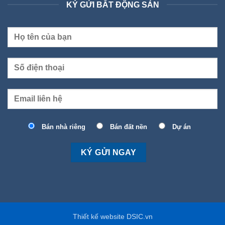
KÝ GỬI BẤT ĐỘNG SẢN
Bán nhà riêng
Bán đất nền
Dự án
Thiết kế website DSIC.vn