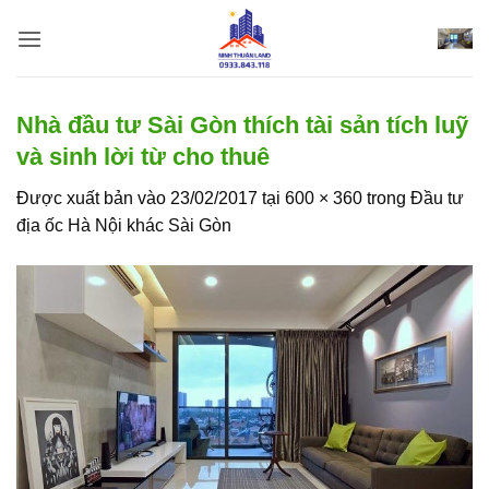
Bỏ
qua
nội
dung
Nhà đầu tư Sài Gòn thích tài sản tích luỹ
và sinh lời từ cho thuê
Được xuất bản vào
23/02/2017
tại
600 × 360
trong
Đầu tư
địa ốc Hà Nội khác Sài Gòn