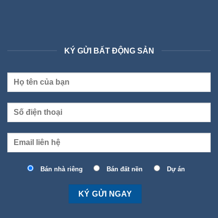
KÝ GỬI BẤT ĐỘNG SẢN
Bán nhà riêng
Bán đất nền
Dự án