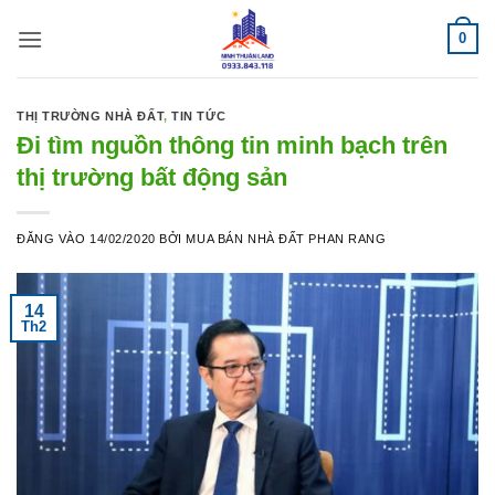
Bỏ
0
qua
nội
dung
THỊ TRƯỜNG NHÀ ĐẤT
,
TIN TỨC
Đi tìm nguồn thông tin minh bạch trên
thị trường bất động sản
ĐĂNG VÀO
14/02/2020
BỞI
MUA BÁN NHÀ ĐẤT PHAN RANG
14
Th2