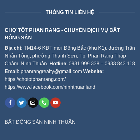
THÔNG TIN LIÊN HỆ
CHỢ TỐT PHAN RANG - CHUYÊN DỊCH VỤ BẤT
ĐỘNG SẢN
Địa chỉ:
TM14-6 KĐT mới Đông Bắc (khu K1), đường Trần
Nhân Tông, phường Thanh Sơn, Tp. Phan Rang Tháp
Chàm, Ninh Thuận.
Hotline
: 0931.999.338 – 0933.843.118
Email:
phanrangrealty@gmail.com
Website:
https://chototphanrang.com/
https://www.facebook.com/ninhthuanland
BẤT ĐỘNG SẢN NINH THUẬN