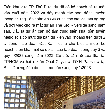
Trên khu vực TP. Thủ Đức, dù đã có kế hoạch sẽ ra mắt
vào cuối năm 2022 và đẩy mạnh các hoạt động truyền
thông nhưng Tập đoàn An Gia cũng cho biết đã tạm ngưng
và dời việc cho ra mắt dự án The Gio Riverside sang năm
sau. Đây là dự án căn hộ tầm trung triển khai gần tuyến
Metro số 1 có mức giá bán dự kiến vào khoảng trên dưới 2
tỷ đồng. Tập đoàn Đất Xanh cũng cho biết tạm dời kế
hoạch triển khai một số dự án của tập đoàn trong quý 3 và
quý 4/2022 sang năm 2023. Cụ thể, căn hộ Lux Star tại
TP.HCM và hai dự án Opal Cityview, DXH Parkview tại
Bình Dương đều dời lịch mở bán sang quý 1/2023.