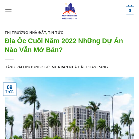
Bỏ
0
qua
nội
dung
THỊ TRƯỜNG NHÀ ĐẤT
,
TIN TỨC
Địa Ốc Cuối Năm 2022 Những Dự Án
Nào Vẫn Mở Bán?
ĐĂNG VÀO
09/11/2022
BỞI
MUA BÁN NHÀ ĐẤT PHAN RANG
09
Th11