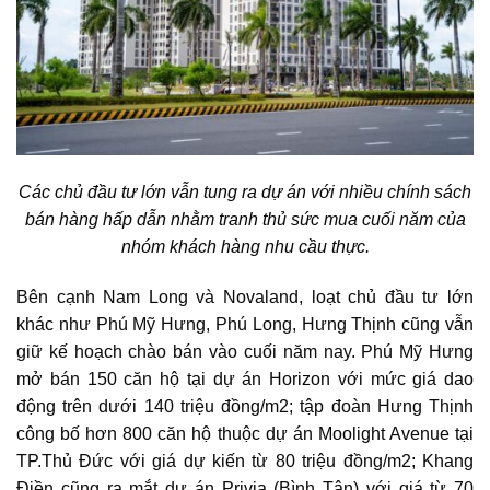
Các chủ đầu tư lớn vẫn tung ra dự án với nhiều chính sách
bán hàng hấp dẫn nhằm tranh thủ sức mua cuối năm của
nhóm khách hàng nhu cầu thực.
Bên cạnh Nam Long và Novaland, loạt chủ đầu tư lớn
khác như
Phú Mỹ Hưng, Phú Long, Hưng Thịnh cũng vẫn
giữ kế hoạch chào bán vào cuối năm nay
. Phú Mỹ Hưng
mở bán 150 căn hộ tại dự án Horizon với mức giá dao
động trên dưới 140 triệu đồng/m2; tập đoàn Hưng Thịnh
công bố hơn 800 căn hộ thuộc dự án Moolight Avenue tại
TP.Thủ Đức với giá dự kiến từ 80 triệu đồng/m2; Khang
Điền cũng ra mắt dự án Privia (Bình Tân) với giá từ 70