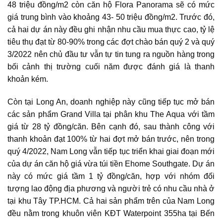
48 triệu đồng/m2 còn căn hộ Flora Panorama sẽ có mức
giá trung bình vào khoảng 43- 50 triệu đồng/m2. Trước đó,
cả hai dự án này đều ghi nhận nhu cầu mua thực cao, tỷ lệ
tiêu thụ đạt từ 80-90% trong các đợt chào bán quý 2 và quý
3/2022 nên chủ đầu tư vẫn tự tin tung ra nguồn hàng trong
bối cảnh thị trường cuối năm được đánh giá là thanh
khoản kém.
Còn tại Long An, doanh nghiệp này cũng tiếp tục mở bán
các sản phẩm Grand Villa tại phân khu The Aqua với tầm
giá từ 28 tỷ đồng/căn. Bên cạnh đó, sau thành công với
thanh khoản đạt 100% từ hai đợt mở bán trước, nên trong
quý 4/2022, Nam Long vẫn tiếp tục triển khai giai đoạn mới
của dự án căn hộ giá vừa túi tiền Ehome Southgate. Dự án
này có mức giá tầm 1 tỷ đồng/căn, hợp với nhóm đối
tượng lao động địa phương và người trẻ có nhu cầu nhà ở
tại khu Tây TP.HCM. Cả hai sản phẩm trên của Nam Long
đều nằm trong khuôn viên KĐT Waterpoint 355ha tại Bến