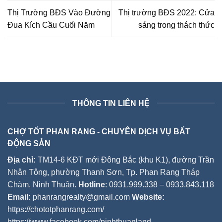
Thị Trường BĐS Vào Đường
Thị trường BĐS 2022: Cửa
Đua Kích Cầu Cuối Năm
sáng trong thách thức
THÔNG TIN LIÊN HỆ
CHỢ TỐT PHAN RANG - CHUYÊN DỊCH VỤ BẤT
ĐỘNG SẢN
Địa chỉ:
TM14-6 KĐT mới Đông Bắc (khu K1), đường Trần
Nhân Tông, phường Thanh Sơn, Tp. Phan Rang Tháp
Chàm, Ninh Thuận.
Hotline
: 0931.999.338 – 0933.843.118
Email:
phanrangrealty@gmail.com
Website:
https://chototphanrang.com/
https://www.facebook.com/ninhthuanland