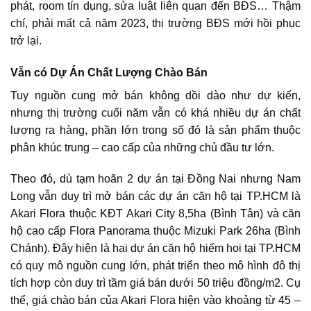
phát, room tín dụng, sửa luật liên quan đến BĐS… Thậm
chí, phải mất cả năm 2023, thị trường BĐS mới hồi phục
trở lại.
Vẫn có Dự Án Chất Lượng Chào Bán
Tuy nguồn cung mở bán không dồi dào như dự kiến,
nhưng
thị trường cuối năm vẫn có khá nhiều dự án chất
lượng ra hàng
, phần lớn trong số đó là sản phẩm thuộc
phân khúc trung – cao cấp của những chủ đầu tư lớn.
Theo đó, dù tạm hoãn 2 dự án tại Đồng Nai nhưng Nam
Long vẫn duy trì mở bán các dự án căn hộ tại TP.HCM là
Akari Flora thuộc KĐT Akari City 8,5ha (Bình Tân) và căn
hộ cao cấp Flora Panorama thuộc Mizuki Park 26ha (Bình
Chánh). Đây hiện là hai dự án căn hộ hiếm hoi tại TP.HCM
có quy mô nguồn cung lớn, phát triển theo mô hình đô thị
tích hợp còn duy trì tầm giá bán dưới 50 triệu đồng/m2. Cụ
thể, giá chào bán của Akari Flora hiện vào khoảng từ 45 –