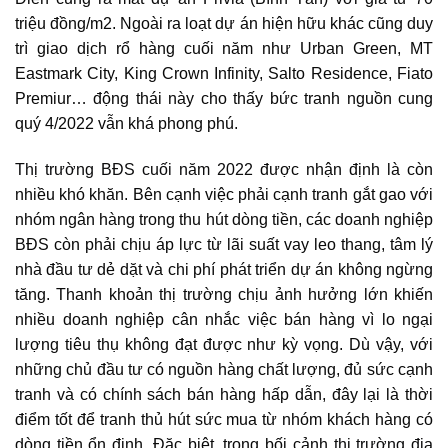
triệu đồng/m2. Ngoài ra loạt dự án hiện hữu khác cũng duy
trì giao dịch rổ hàng cuối năm như Urban Green, MT
Eastmark City, King Crown Infinity, Salto Residence, Fiato
Premiur… động thái này cho thấy bức tranh nguồn cung
quý 4/2022 vẫn khá phong phú.
Thị trường BĐS cuối năm 2022
được nhận định là còn
nhiều khó khăn. Bên cạnh việc phải cạnh tranh gắt gao với
nhóm ngân hàng trong thu hút dòng tiền, các doanh nghiệp
BĐS còn phải chịu áp lực từ lãi suất vay leo thang, tâm lý
nhà đầu tư dẻ dặt và chi phí phát triển dự án không ngừng
tăng. Thanh khoản thị trường chịu ảnh hưởng lớn khiến
nhiều doanh nghiệp cân nhắc việc bán hàng vì lo ngại
lượng tiêu thụ không đạt được như kỳ vọng. Dù vậy, với
những chủ đầu tư có nguồn hàng chất lượng, đủ sức cạnh
tranh và có chính sách bán hàng hấp dẫn, đây lại là thời
điểm tốt để tranh thủ hút sức mua từ nhóm khách hàng có
dòng tiền ổn định. Đặc biệt, trong bối cảnh
thị trường địa