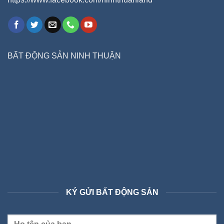
BẤT ĐỘNG SẢN NINH THUẬN
KÝ GỬI BẤT ĐỘNG SẢN