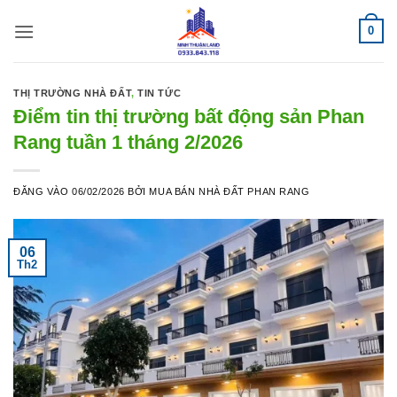
Bỏ
0
qua
nội
dung
THỊ TRƯỜNG NHÀ ĐẤT
,
TIN TỨC
Điểm tin thị trường bất động sản Phan
Rang tuần 1 tháng 2/2026
ĐĂNG VÀO
06/02/2026
BỞI
MUA BÁN NHÀ ĐẤT PHAN RANG
06
Th2