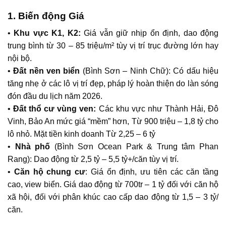
1. Biến động Giá
•
Khu vực K1, K2
:
Giá vẫn giữ nhịp ổn định, dao động
trung bình từ 30 – 85 triệu/m² tùy vị trí trục đường lớn hay
nội bộ.
•
Đất nền ven biển
(Bình Sơn – Ninh Chữ): Có dấu hiệu
tăng nhẹ ở các lô vị trí đẹp, pháp lý hoàn thiện do làn sóng
đón đầu du lịch năm 2026.
•
Đất thổ cư vùng ven:
Các khu vực như Thành Hải, Đô
Vinh, Bảo An mức giá “mềm” hơn, Từ 900 triệu – 1,8 tỷ cho
lô nhỏ. Mặt tiền kinh doanh Từ 2,25 – 6 tỷ
•
Nhà phố
(Bình Sơn Ocean Park & Trung tâm Phan
Rang): Dao động từ 2,5 tỷ – 5,5 tỷ+/căn tùy vị trí.
•
Căn hộ chung cư
: Giá ổn định, ưu tiên các căn tầng
cao, view biển. Giá dao động từ 700tr – 1 tỷ đối với căn hộ
xã hội, đối với phân khúc cao cấp dao động từ 1,5 – 3 tỷ/
căn.