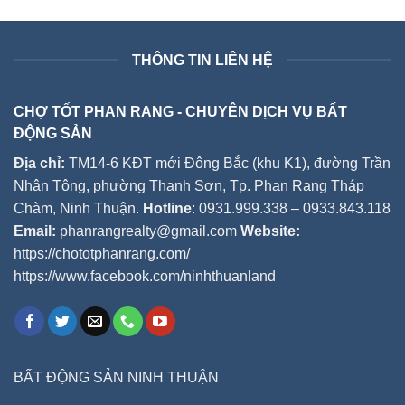
THÔNG TIN LIÊN HỆ
CHỢ TỐT PHAN RANG - CHUYÊN DỊCH VỤ BẤT
ĐỘNG SẢN
Địa chỉ:
TM14-6 KĐT mới Đông Bắc (khu K1), đường Trần
Nhân Tông, phường Thanh Sơn, Tp. Phan Rang Tháp
Chàm, Ninh Thuận.
Hotline
: 0931.999.338 – 0933.843.118
Email:
phanrangrealty@gmail.com
Website:
https://chototphanrang.com/
https://www.facebook.com/ninhthuanland
BẤT ĐỘNG SẢN NINH THUẬN