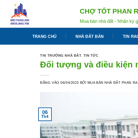
Bỏ
CHỢ TỐT PHAN R
qua
nội
Mua bán nhà đất - Nhận ký g
dung
TRANG CHỦ
NHÀ ĐẤT BÁN
TIN RA
THỊ TRƯỜNG NHÀ ĐẤT
,
TIN TỨC
Đối tượng và điều kiện
ĐĂNG VÀO
06/04/2023
BỞI
MUA BÁN NHÀ ĐẤT PHAN R
06
Th4