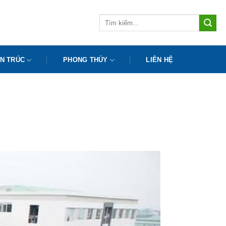
Tìm
kiếm:
N TRÚC
PHONG THỦY
LIÊN HỆ