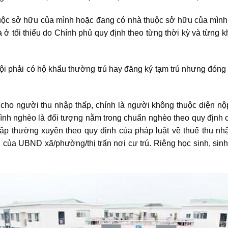
ộc sở hữu của mình hoặc đang có nhà thuộc sở hữu của mình 
à ở tối thiểu do Chính phủ quy định theo từng thời kỳ và từng k
 phải có hộ khẩu thường trú hay đăng ký tạm trú nhưng đóng bả
cho người thu nhập thấp, chính là người không thuộc diện nộ
đình nghèo là đối tượng nằm trong chuẩn nghèo theo quy định c
hập thường xuyên theo quy định của pháp luật về thuế thu nhậ
 của UBND xã/phường/thị trấn nơi cư trú. Riêng học sinh, si