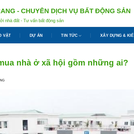
ANG - CHUYÊN DỊCH VỤ BẤT ĐỘNG SẢN
ởi nhà đất - Tư vấn bất động sản
O VẶT
DỰ ÁN
TIN TỨC
XÂY DỰNG & KIẾ
 mua nhà ở xã hội gồm những ai?
ANG