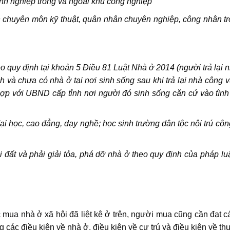
nh nghiệp trong và ngoài khu công nghiệp
an chuyên môn kỹ thuật, quân nhân chuyên nghiệp, công nhân t
eo quy định tại khoản 5 Điều 81 Luật Nhà ở 2014 (người trả lại 
 và chưa có nhà ở tại nơi sinh sống sau khi trả lại nhà công vụ
ợp với UBND cấp tỉnh nơi người đó sinh sống căn cứ vào tình h
đại học, cao đẳng, dạy nghề; học sinh trường dân tộc nội trú cô
hồi đất và phải giải tỏa, phá dỡ nhà ở theo quy định của pháp
 mua nhà ở xã hội
đã liệt kê ở trên, người mua cũng cần đạt c
các điều kiện về nhà ở, điều kiện về cư trú và điều kiện về th