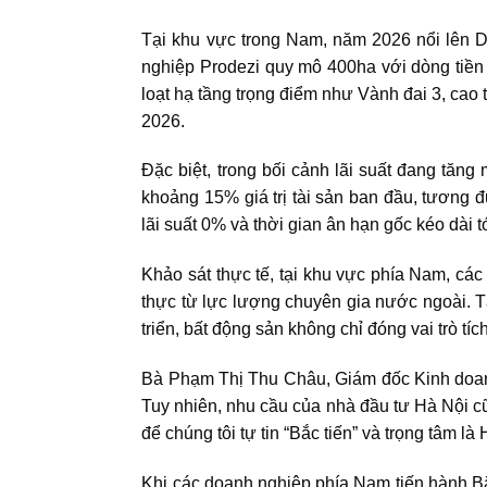
Tại khu vực trong Nam, năm 2026 nổi lên 
nghiệp Prodezi quy mô 400ha với dòng tiền
loạt hạ tầng trọng điểm như Vành đai 3, cao 
2026.
Đặc biệt, trong bối cảnh lãi suất đang tăng
khoảng 15% giá trị tài sản ban đầu, tương đ
lãi suất 0% và thời gian ân hạn gốc kéo dài t
Khảo sát thực tế, tại khu vực phía Nam, cá
thực từ lực lượng chuyên gia nước ngoài. 
triển, bất động sản không chỉ đóng vai trò tí
Bà Phạm Thị Thu Châu, Giám đốc Kinh doanh 
Tuy nhiên, nhu cầu của nhà đầu tư Hà Nội cũn
để chúng tôi tự tin “Bắc tiến” và trọng tâm là 
Khi các doanh nghiệp phía Nam tiến hành Bắc