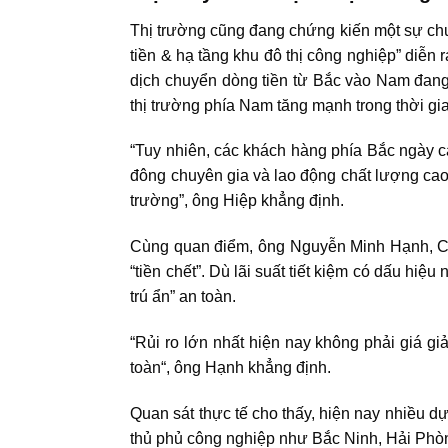
Thị trường cũng đang chứng kiến một sự chu
tiền & hạ tầng khu đô thị công nghiệp” diễ
dịch chuyển dòng tiền từ Bắc vào Nam đang t
thị trường phía Nam tăng mạnh trong thời gi
“Tuy nhiên, các khách hàng phía Bắc ngày cà
đông chuyên gia và lao động chất lượng cao,
trường”, ông Hiệp khẳng định.
Cùng quan điểm, ông Nguyễn Minh Hạnh, Cố v
“tiền chết”. Dù lãi suất tiết kiệm có dấu hiệ
trú ẩn” an toàn.
“Rủi ro lớn nhất hiện nay không phải giá gi
toàn
“, ông Hạnh khẳng định.
Quan sát thực tế cho thấy, hiện nay nhiều d
thủ phủ công nghiệp như Bắc Ninh, Hải Ph