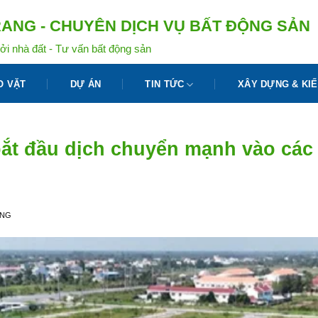
ANG - CHUYÊN DỊCH VỤ BẤT ĐỘNG SẢN
ởi nhà đất - Tư vấn bất động sản
O VẶT
DỰ ÁN
TIN TỨC
XÂY DỰNG & KIẾ
t đầu dịch chuyển mạnh vào các “t
ANG