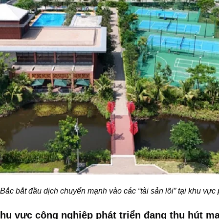
Bắc bắt đầu dịch chuyển mạnh vào các “tài sản lõi” tại khu vực
khu vực công nghiệp phát triển đang thu hút m