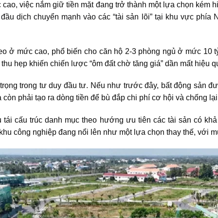
c cao, việc nắm giữ tiền mặt đang trở thành một lựa chọn kém hi
đầu dịch chuyển mạnh vào các “tài sản lõi” tại khu vực phía
o ở mức cao, phổ biến cho căn hộ 2-3 phòng ngủ ở mức 10 tỷ đồ
hu hẹp khiến chiến lược “ôm đất chờ tăng giá” dần mất hiệu q
ọng trong tư duy đầu tư. Nếu như trước đây, bất động sản được 
à còn phải tạo ra dòng tiền để bù đắp chi phí cơ hội và chống lại
 tái cấu trúc danh mục theo hướng ưu tiên các tài sản có khả
khu công nghiệp đang nổi lên như một lựa chọn thay thế, với m