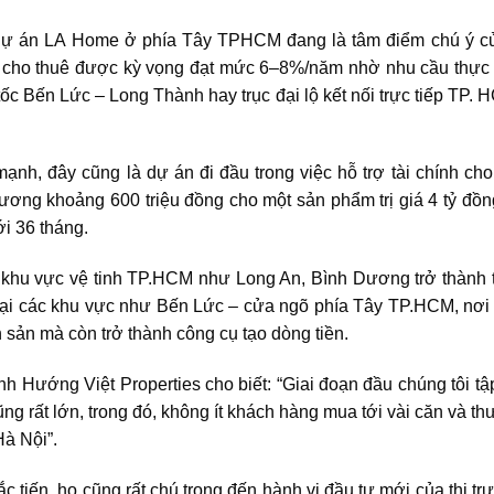
Dự án LA Home ở phía Tây TPHCM đang là tâm điểm chú ý củ
 cho thuê được kỳ vọng đạt mức 6–8%/năm nhờ nhu cầu thực 
tốc Bến Lức – Long Thành hay trục đại lộ kết nối trực tiếp TP. 
 mạnh, đây cũng là dự án đi đầu trong việc hỗ trợ tài chính c
ương khoảng 600 triệu đồng cho một sản phẩm trị giá 4 tỷ đồn
ới 36 tháng.
c khu vực vệ tinh TP.HCM như Long An, Bình Dương trở thành t
Tại các khu vực như Bến Lức – cửa ngõ phía Tây TP.HCM, nơi 
ch sản mà còn trở thành công cụ tạo dòng tiền.
Hướng Việt Properties cho biết: “Giai đoạn đầu chúng tôi tậ
g rất lớn, trong đó, không ít khách hàng mua tới vài căn và th
Hà Nội”.
 tiến, họ cũng rất chú trọng đến hành vi đầu tư mới của thị t