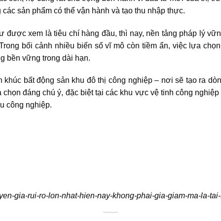
ng các sản phẩm có thể vận hành và tạo thu nhập thực.
 tư được xem là tiêu chí hàng đầu, thì nay, nền tảng pháp lý vữn
 Trong bối cảnh nhiều biến số vĩ mô còn tiềm ẩn, việc lựa chọn
g bền vững trong dài hạn.
ân
khúc bất động sản khu đô thị công nghiệp
– nơi sẽ tạo ra dò
a chọn đáng chú ý, đặc biệt tại các khu vực vệ tinh công nghi
hu công nghiệp.
yen-gia-rui-ro-lon-nhat-hien-nay-khong-phai-gia-giam-ma-la-ta