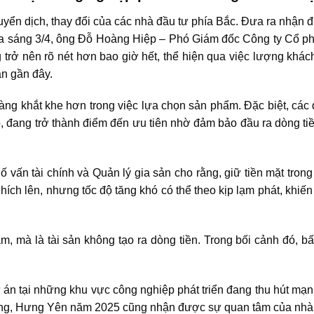
yển dịch, thay đổi của các nhà đầu tư phía Bắc. Đưa ra nhận đ
n ra sáng 3/4, ông Đỗ Hoàng Hiệp – Phó Giám đốc Công ty Cổ p
rở nên rõ nét hơn bao giờ hết, thể hiện qua việc lượng khách
an gần đây.
ng khắt khe hơn trong việc lựa chọn sản phẩm. Đặc biệt, các đ
 đang trở thành điểm đến ưu tiên nhờ đảm bảo đầu ra dòng tiề
ấn tài chính và Quản lý gia sản cho rằng, giữ tiền mặt tron
u nhích lên, nhưng tốc độ tăng khó có thể theo kịp lạm phát, khiế
ảm, mà là tài sản không tạo ra dòng tiền. Trong bối cảnh đó,
bấ
ự án tại những khu vực công nghiệp phát triển đang thu hút mạn
òng, Hưng Yên năm 2025 cũng nhận được sự quan tâm của nhà 