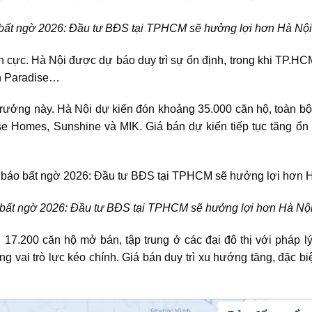
bất ngờ 2026: Đầu tư BĐS tại TPHCM sẽ hưởng lợi hơn Hà Nộ
ích cực. Hà Nội được dự báo duy trì sự ổn định, trong khi TP.HC
n Paradise…
trưởng này. Hà Nội dự kiến đón khoảng 35.000 căn hộ, toàn bộ
se Homes, Sunshine và MIK. Giá bán dự kiến tiếp tục tăng ổn 
bất ngờ 2026: Đầu tư BĐS tại TPHCM sẽ hưởng lợi hơn Hà Nội
7.200 căn hộ mở bán, tập trung ở các đại đô thị với pháp l
 vai trò lực kéo chính. Giá bán duy trì xu hướng tăng, đặc b