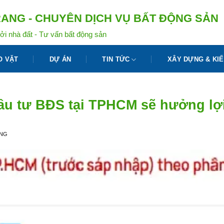
ANG - CHUYÊN DỊCH VỤ BẤT ĐỘNG SẢN
ởi nhà đất - Tư vấn bất động sản
O VẶT
DỰ ÁN
TIN TỨC
XÂY DỰNG & KIẾ
ầu tư BĐS tại TPHCM sẽ hưởng lợ
ANG