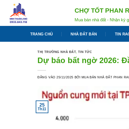
Bỏ
CHỢ TỐT PHAN R
qua
nội
Mua bán nhà đất - Nhận ký g
dung
TRANG CHỦ
NHÀ ĐẤT BÁN
TIN RA
THỊ TRƯỜNG NHÀ ĐẤT
,
TIN TỨC
Dự báo bất ngờ 2026: Đ
ĐĂNG VÀO
25/11/2025
BỞI
MUA BÁN NHÀ ĐẤT PHAN R
25
Th11