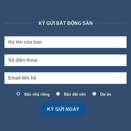
KÝ GỬI BẤT ĐỘNG SẢN
Bán nhà riêng
Bán đất nền
Dự án