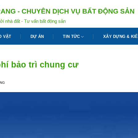
ANG - CHUYÊN DỊCH VỤ BẤT ĐỘNG SẢN
ởi nhà đất - Tư vấn bất động sản
O VẶT
DỰ ÁN
TIN TỨC
XÂY DỰNG & KIẾ
phí bảo trì chung cư
ANG