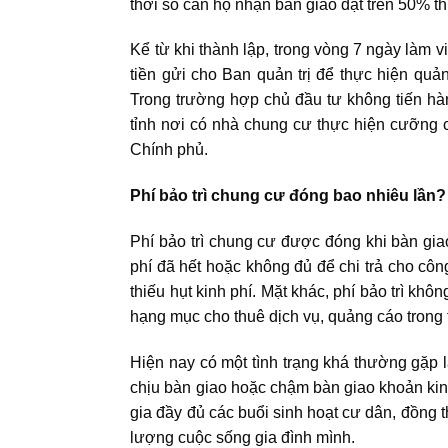
thời số căn hộ nhận bàn giao đạt trên 50% th
Kể từ khi thành lập, trong vòng 7 ngày làm v
tiền gửi cho Ban quản trị để thực hiện quả
Trong trường hợp chủ đầu tư không tiến hàn
tỉnh nơi có nhà chung cư thực hiện cưỡng c
Chính phủ.
Phí bảo trì chung cư đóng bao nhiêu lần?
Phí bảo trì chung cư được đóng khi bàn gi
phí đã hết hoặc không đủ để chi trả cho côn
thiếu hụt kinh phí. Mặt khác, phí bảo trì kh
hạng mục cho thuê dịch vụ, quảng cáo trong
Hiện nay có một tình trạng khá thường gặp l
chịu bàn giao hoặc chậm bàn giao khoản kinh
gia đầy đủ các buổi sinh hoạt cư dân, đồng 
lượng cuộc sống gia đình mình.