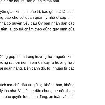
g cư để bầu ra Ban quản trị tòa nhà.
ển giao kinh phí bảo trì, bao gồm cả lãi suất
ông báo cho cơ quan quản lý nhà ở cấp tỉnh.
òa nhà có quyền yêu cầu Ủy ban nhân dân cấp
tiền lãi do trả chậm theo đúng quy định của
 đóng góp thêm trong trường hợp nguồn kinh
hường rất lớn nên hiếm khi xảy ra trường hợp
 tại ngân hàng. Bên cạnh đó, lợi nhuận từ các
 tích mà chủ đầu tư giữ lại không bán, không
lý tòa nhà. Vì thế, cư dân chung cư nên tham
ảm bảo quyền lợi chính đáng, an toàn và chất