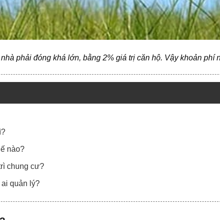
nhà phải đóng khá lớn, bằng 2% giá trị căn hộ. Vậy khoản phí n
ì?
thế nào?
trì chung cư?
 ai quản lý?