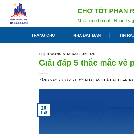
Bỏ
CHỢ TỐT PHAN R
qua
nội
Mua bán nhà đất - Nhận ký g
dung
TRANG CHỦ
NHÀ ĐẤT BÁN
TIN RA
THỊ TRƯỜNG NHÀ ĐẤT
,
TIN TỨC
Giải đáp 5 thắc mắc về 
ĐĂNG VÀO
20/08/2021
BỞI
MUA BÁN NHÀ ĐẤT PHAN R
20
Th8