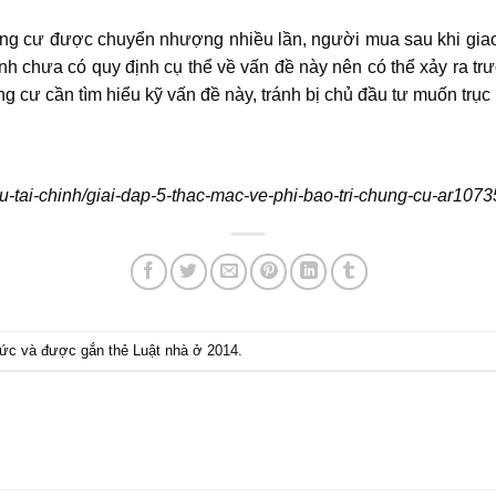
ung cư được chuyển nhượng nhiều lần, người mua sau khi giao
h chưa có quy định cụ thể về vấn đề này nên có thể xảy ra tr
cư cần tìm hiểu kỹ vấn đề này, tránh bị chủ đầu tư muốn trục 
u-tai-chinh/giai-dap-5-thac-mac-ve-phi-bao-tri-chung-cu-ar107
tức
và được gắn thẻ
Luật nhà ở 2014
.