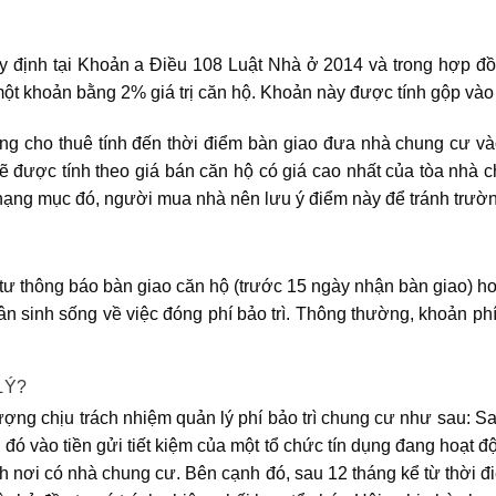
uy định tại Khoản a Điều 108 Luật Nhà ở 2014 và trong hợp đ
một khoản bằng 2% giá trị căn hộ. Khoản này được tính gộp vào 
ông cho thuê tính đến thời điểm bàn giao đưa nhà chung cư vào
y sẽ được tính theo giá bán căn hộ có giá cao nhất của tòa nhà
 hạng mục đó, người mua nhà nên lưu ý điểm này để tránh trườ
tư thông báo bàn giao căn hộ (trước 15 ngày nhận bàn giao) ho
 sinh sống về việc đóng phí bảo trì. Thông thường, khoản phí
LÝ?
ượng chịu trách nhiệm quản lý
phí bảo trì chung cư
như sau: Sau
đó vào tiền gửi tiết kiệm của một tổ chức tín dụng đang hoạt đ
h nơi có nhà chung cư. Bên cạnh đó, sau 12 tháng kể từ thời 