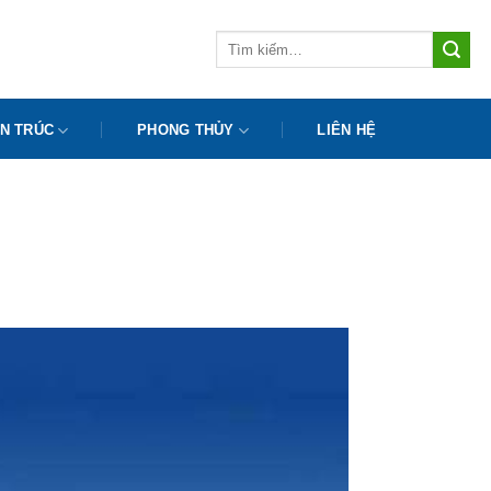
Tìm
kiếm:
N TRÚC
PHONG THỦY
LIÊN HỆ