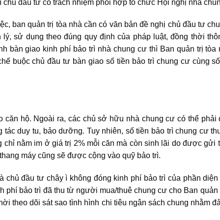
ì chủ đầu tư có trách nhiệm phối hợp tổ chức Hội nghị nhà chun
iệc, ban quản trị tòa nhà cần có văn bản đề nghị chủ đầu tư chuy
n lý, sử dụng theo đúng quy định của pháp luật, đồng thời th
h bàn giao kinh phí bảo trì nhà chung cư thì Ban quản trị t
hế buộc chủ đầu tư bàn giao số tiền bảo trì chung cư cùng số 
ao căn hộ. Ngoài ra, các chủ sở hữu nhà chung cư có thể phải
g tác duy tu, bảo dưỡng. Tuy nhiên, số tiền bảo trì chung cư t
ông chỉ nằm im ở giá trị 2% mỗi căn mà còn sinh lãi do được gửi
 thang máy cũng sẽ được cộng vào quỹ bảo trì.
à chủ đầu tư chây ì không đóng kinh phí bảo trì của phần diện
 phí bảo trì đã thu từ người mua/thuê chung cư cho Ban quản 
thời theo dõi sát sao tình hình chi tiêu ngân sách chung nhằm đ